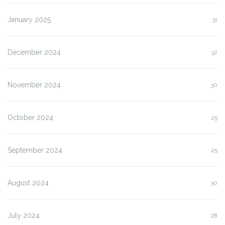
January 2025
31
December 2024
32
November 2024
30
October 2024
25
September 2024
25
August 2024
30
July 2024
28