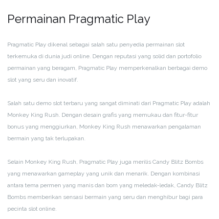
Permainan Pragmatic Play
Pragmatic Play dikenal sebagai salah satu penyedia permainan slot
terkemuka di dunia judi online. Dengan reputasi yang solid dan portofolio
permainan yang beragam, Pragmatic Play memperkenalkan berbagai demo
slot yang seru dan inovatif.
Salah satu demo slot terbaru yang sangat diminati dari Pragmatic Play adalah
Monkey King Rush. Dengan desain grafis yang memukau dan fitur-fitur
bonus yang menggiurkan, Monkey King Rush menawarkan pengalaman
bermain yang tak terlupakan.
Selain Monkey King Rush, Pragmatic Play juga merilis Candy Blitz Bombs
yang menawarkan gameplay yang unik dan menarik. Dengan kombinasi
antara tema permen yang manis dan bom yang meledak-ledak, Candy Blitz
Bombs memberikan sensasi bermain yang seru dan menghibur bagi para
pecinta slot online.