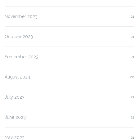
November 2023
21
October 2023
21
September 2023
21
August 2023
20
July 2023
21
June 2023
21
May 2023
21