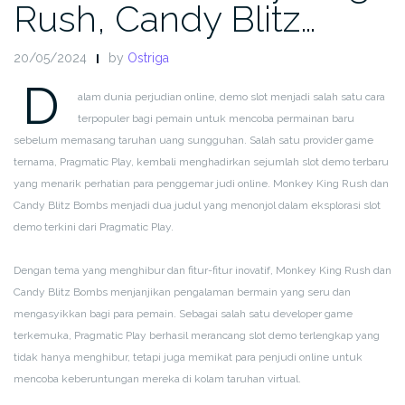
Rush, Candy Blitz…
20/05/2024
by
Ostriga
D
alam dunia perjudian online, demo slot menjadi salah satu cara
terpopuler bagi pemain untuk mencoba permainan baru
sebelum memasang taruhan uang sungguhan. Salah satu provider game
ternama, Pragmatic Play, kembali menghadirkan sejumlah slot demo terbaru
yang menarik perhatian para penggemar judi online. Monkey King Rush dan
Candy Blitz Bombs menjadi dua judul yang menonjol dalam eksplorasi slot
demo terkini dari Pragmatic Play.
Dengan tema yang menghibur dan fitur-fitur inovatif, Monkey King Rush dan
Candy Blitz Bombs menjanjikan pengalaman bermain yang seru dan
mengasyikkan bagi para pemain. Sebagai salah satu developer game
terkemuka, Pragmatic Play berhasil merancang slot demo terlengkap yang
tidak hanya menghibur, tetapi juga memikat para penjudi online untuk
mencoba keberuntungan mereka di kolam taruhan virtual.