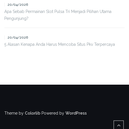
20/04/2026
Apa Sebab Permainan Slot Pulsa Tri Menjadi Pilihan Utama
Pengunjung?
20/04/2026
5 Alasan Kenapa Anda Harus Mencoba Situs Pkv Terpercaya
Theme by
Colorlib
Powered by
WordPress