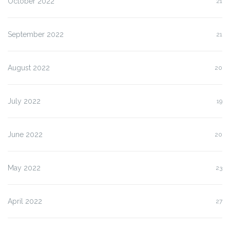
October 2022
21
September 2022
21
August 2022
20
July 2022
19
June 2022
20
May 2022
23
April 2022
27