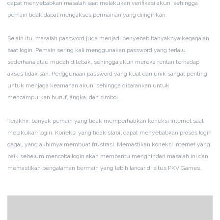
dapat menyebabkan masalah saat melakukan verifikasi akun, sehingga
pemain tidak dapat mengakses permainan yang diinginkan.
Selain itu, masalah password juga menjadi penyebab banyaknya kegagalan
saat login. Pemain sering kali menggunakan password yang terlalu
sederhana atau mudah ditebak, sehingga akun mereka rentan terhadap
akses tidak sah. Penggunaan password yang kuat dan unik sangat penting
untuk menjaga keamanan akun, sehingga disarankan untuk
mencampurkan huruf, angka, dan simbol.
Terakhir, banyak pemain yang tidak memperhatikan koneksi internet saat
melakukan login. Koneksi yang tidak stabil dapat menyebabkan proses login
gagal, yang akhirnya membuat frustrasi. Memastikan koneksi internet yang
baik sebelum mencoba login akan membantu menghindari masalah ini dan
memastikan pengalaman bermain yang lebih lancar di situs PKV Games.