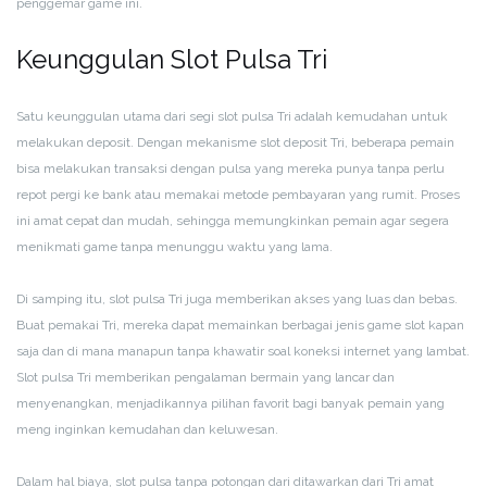
penggemar game ini.
Keunggulan Slot Pulsa Tri
Satu keunggulan utama dari segi slot pulsa Tri adalah kemudahan untuk
melakukan deposit. Dengan mekanisme slot deposit Tri, beberapa pemain
bisa melakukan transaksi dengan pulsa yang mereka punya tanpa perlu
repot pergi ke bank atau memakai metode pembayaran yang rumit. Proses
ini amat cepat dan mudah, sehingga memungkinkan pemain agar segera
menikmati game tanpa menunggu waktu yang lama.
Di samping itu, slot pulsa Tri juga memberikan akses yang luas dan bebas.
Buat pemakai Tri, mereka dapat memainkan berbagai jenis game slot kapan
saja dan di mana manapun tanpa khawatir soal koneksi internet yang lambat.
Slot pulsa Tri memberikan pengalaman bermain yang lancar dan
menyenangkan, menjadikannya pilihan favorit bagi banyak pemain yang
meng inginkan kemudahan dan keluwesan.
Dalam hal biaya, slot pulsa tanpa potongan dari ditawarkan dari Tri amat