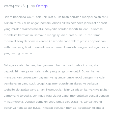
20/04/2026
by
Ostriga
Dalam beberapa waktu terakhir, slot pulsa telah berubah menjadi salah satu
pilihan terbaik di kalangan pemain. Aksesibilitas beraneka jenis slot deposit
yang mudah diakses melalui penyedia seluler seperti Tri, dan Telkomsel
membuat bermain ini semakin mengasyikkan. Slot pulsa Tri, terutama,
memikat banyak pemain karena kesederhanaan dalam proses deposit dan
withdraw yang tidak merusak saldo utama ditambah dengan berbagai promo
yang sering tersedia.
Sebagai catatan tentang kenyamanan bermain slot melalui pulsa, slot
deposit Tri merupakan salah satu yang sangat menonjol. Bukan hanya
menawarkan proses pembayaran yang lancar tanpa repot dengan metode
pembayaran yang sulit, tetapi juga menyuguhkan akses ke berbagai
website slot pulsa yang aman. Keunggulan lainnya adalah banyaknya pilihan
game yang tersedia, sehingga para player dapat menentukan sesuai dengan
minat mereka. Dengan semakin populernya slot pulsa ini, banyak orang
bertanya kenapa slot pulsa Tri dapat berubah menjadi kesukaan di antara