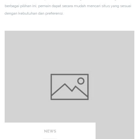
berbagai pilihan ini, pemain dapat secara mudah mencari situs yang sesuai
dengan kebutuhan dan preferensi.
NEWS