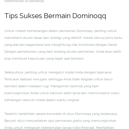
keberhasilan di Bandarqq.
Tips Sukses Bermain Dominoqq
Untuk meraih kemenangan dalam permainan Dominoqq, penting untuk
memahami aturan dasar dan strategi yang efektif. Kenali semua jenis kartu
yang ada dan bagaimana cara menghitung nilai kombinasi dengan benar.
Dengan pemahaman yang baik tentang aturan permainan, Anda akan lebih
bisa membuat keputusan yang tepat saat bermain.
Selanjutnya, penting untuk mengatur modal Anda dengan bijaksana.
Tentukan batasan kerugian sehingga Anda tidak tergoda untuk terus
bermain dalam keadaan rugi. Manajemen bankroll yang baik
memungkinkan Anda untuk bermain lebih lama dan meminimalisir risiko
kehilangan seluruh modal dalam waktu singkat.
Terakhir, berlatihlah secara konsisten di situs Dominoqq yang terpercaya.
Banyak situs menyediakan opsi permainan gratis yang memungkinkan
Anda untuk mengasah keterampilan tanpa risiko finansial. Manfaatkan