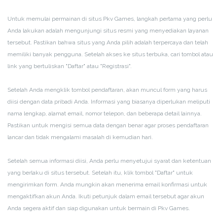
Untuk memulai permainan di situs Pkv Games, langkah pertama yang perlu
Anda lakukan adalah mengunjungi situs resmi yang menyediakan layanan
tersebut. Pastikan bahwa situs yang Anda pilih adalah terpercaya dan telah
memiliki banyak pengguna. Setelah akses ke situs terbuka, cari tombol atau
link yang bertuliskan "Daftar" atau "Registrasi".
Setelah Anda mengklik tombol pendaftaran, akan muncul form yang harus
diisi dengan data pribadi Anda. Informasi yang biasanya diperlukan meliputi
nama lengkap, alamat email, nomor telepon, dan beberapa detail lainnya.
Pastikan untuk mengisi semua data dengan benar agar proses pendaftaran
lancar dan tidak mengalami masalah di kemudian hari.
Setelah semua informasi diisi, Anda perlu menyetujui syarat dan ketentuan
yang berlaku di situs tersebut. Setelah itu, klik tombol "Daftar" untuk
mengirimkan form. Anda mungkin akan menerima email konfirmasi untuk
mengaktifkan akun Anda. Ikuti petunjuk dalam email tersebut agar akun
Anda segera aktif dan siap digunakan untuk bermain di Pkv Games.