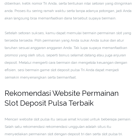
diberikan, ketik nomor Tri Anda, serta tentukan nilai setoran yang diinginkan
anda. Proses itu sering ramah waktu serta tanpa adanya potongan, jadi Anda
akan langsung bisa memanfaatkan dana tersebut supaya bermain.
Setelah setoran sukses, kamu dapat memulai bermain permainan slot yang
tersedia tersedia. Pilih permainan yang Anda sukai Anda sukai dan atur
taruhan sesuai anggaran anggaran Anda. Tak lupa supaya memanfaatkan
promosi yang oleh situs, seperti bonus selamat datang atau juga anjuran
deposit. Melalui mengerti cara bermain dan mengelola keuangan dengan
efisien, sesi bermain game slot deposit pulsa Tri Anda dapat menjadi
semakin menyenangkan serta bermanfaat.
Rekomendasi Website Permainan
Slot Deposit Pulsa Terbaik
Mencari website slot pulsa itu sesuai amat krusial untuk beberapa pemain.
Salah satu rekomendasi rekomendasi unggulan adalah situs itu
menyediakan permainan slot dengan deposit tri dan serta slot pulsa tri.