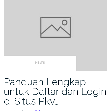
NEWS
Panduan Lengkap
untuk Daftar dan Login
di Situs Pkv…