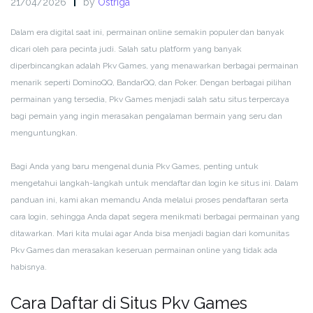
21/04/2026
by
Ostriga
Dalam era digital saat ini, permainan online semakin populer dan banyak
dicari oleh para pecinta judi. Salah satu platform yang banyak
diperbincangkan adalah Pkv Games, yang menawarkan berbagai permainan
menarik seperti DominoQQ, BandarQQ, dan Poker. Dengan berbagai pilihan
permainan yang tersedia, Pkv Games menjadi salah satu situs terpercaya
bagi pemain yang ingin merasakan pengalaman bermain yang seru dan
menguntungkan.
Bagi Anda yang baru mengenal dunia Pkv Games, penting untuk
mengetahui langkah-langkah untuk mendaftar dan login ke situs ini. Dalam
panduan ini, kami akan memandu Anda melalui proses pendaftaran serta
cara login, sehingga Anda dapat segera menikmati berbagai permainan yang
ditawarkan. Mari kita mulai agar Anda bisa menjadi bagian dari komunitas
Pkv Games dan merasakan keseruan permainan online yang tidak ada
habisnya.
Cara Daftar di Situs Pkv Games