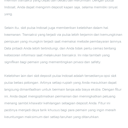
memilih transaksi yang cepat dan bebas dari kerumitan. Dengan pulsa
Indosat, Anda dapat mengirim deposit kapan saja, selama memiliki sinyal
yang.
Selain itu, slot pulsa Indosat juga memberikan kelebihan dalam hal
keamanan. Transaksi yang terjadi via pulsa lebih terjamin dari kemungkinan
penipuan yang mungkin terjadi saat memakai metode pembayaran lainnya.
Data pribadi Anda lebih terlindungi, dan Anda tidak perlu cemas tentang
kebocoran informasi saat melakukan transaksi. Ini nilai tambah yang
signifikan bagi pemain yang mementingkan privasi dan safety.
Kelebihan lain dari slot deposit pulsa Indosat adalah tersedianya opsi slot
pulsa bebas potongan. Artinya setiap rupiah yang Anda masukkan dapat
langsung dimanfaatkan untuk bermain tanpa ada biaya ekstra. Dengan fitur
ini, Anda dapat mengoptimalkan permainan dan meningkatkan peluang
menang sambil khawatir kehilangan sebagian deposit Anda. Fitur ini
pastinya menjadi daya tarik khusus bagi para pemain yang ingin meraih
keuntungan maksimum dari setiap taruhan yang ditaruhkan.