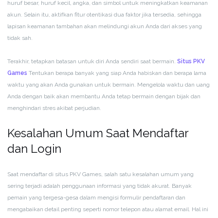
huruf besar, huruf kecil, angka, dan simbol untuk meningkatkan keamanan
akun. Selain itu, aktifkan fitur otentikasi dua faktor jika tersedia, sehingga
lapisan keamanan tambahan akan melindungi akun Anda dari akses yang
tidak sah.
Terakhir, tetapkan batasan untuk diri Anda sendiri saat bermain.
Situs PKV
Games
Tentukan berapa banyak yang siap Anda habiskan dan berapa lama
waktu yang akan Anda gunakan untuk bermain. Mengelola waktu dan uang
Anda dengan baik akan membantu Anda tetap bermain dengan bijak dan
menghindari stres akibat perjudian.
Kesalahan Umum Saat Mendaftar
dan Login
Saat mendaftar di situs PKV Games, salah satu kesalahan umum yang
sering terjadi adalah penggunaan informasi yang tidak akurat. Banyak
pemain yang tergesa-gesa dalam mengisi formulir pendaftaran dan
mengabaikan detail penting seperti nomor telepon atau alamat email. Hal ini