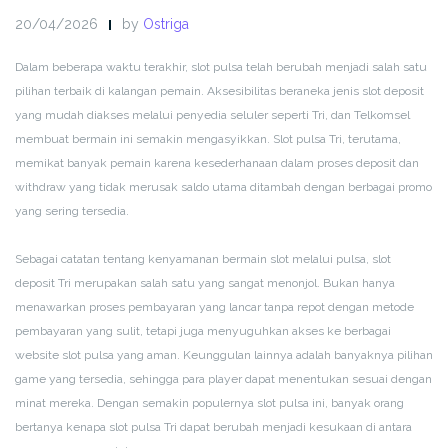
20/04/2026
by
Ostriga
Dalam beberapa waktu terakhir, slot pulsa telah berubah menjadi salah satu
pilihan terbaik di kalangan pemain. Aksesibilitas beraneka jenis slot deposit
yang mudah diakses melalui penyedia seluler seperti Tri, dan Telkomsel
membuat bermain ini semakin mengasyikkan. Slot pulsa Tri, terutama,
memikat banyak pemain karena kesederhanaan dalam proses deposit dan
withdraw yang tidak merusak saldo utama ditambah dengan berbagai promo
yang sering tersedia.
Sebagai catatan tentang kenyamanan bermain slot melalui pulsa, slot
deposit Tri merupakan salah satu yang sangat menonjol. Bukan hanya
menawarkan proses pembayaran yang lancar tanpa repot dengan metode
pembayaran yang sulit, tetapi juga menyuguhkan akses ke berbagai
website slot pulsa yang aman. Keunggulan lainnya adalah banyaknya pilihan
game yang tersedia, sehingga para player dapat menentukan sesuai dengan
minat mereka. Dengan semakin populernya slot pulsa ini, banyak orang
bertanya kenapa slot pulsa Tri dapat berubah menjadi kesukaan di antara