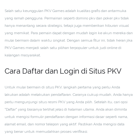
Salah satu keunggulan PKV Games adalah kualitas grafis dan antarmuka
yang ramah pengguna. Permainan seperti domino pkv dan poker pkv tidak
hanya menantang secara strategis, tetapi juga memberikan hiburan visual
yang memikat. Para pemain dapat dengan mudah login ke akun mereka dan
mulai bermain dalam waktu singkat. Dengan semua fitur ini, tidak heran jika
PKV Games menjadi salah satu pilihan terpopuler untuk judi online di
kalangan masyarakat.
Cara Daftar dan Login di Situs PKV
Untuk mulai bermain di situs PKV, langkah pertama yang perlu Anda
lakukan adalah melakukan pendaftaran. Caranya cukup mudah, Anda hanya
perlu mengunjungi situs resmi PKV yang Anda pilih. Setelah itu, cari opsi
"Daftar" yang biasanya terlihat jelas di halaman utama. Anda akan diminta
untuk mengisi formulir pendaftaran dengan informasi dasar seperti nama,
alamat email, dan nomor telepon yang aktif. Pastikan Anda mengisi data
yang benar untuk memudahkan proses verifikasi.