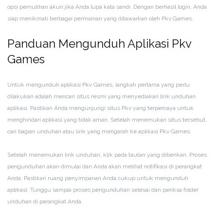
opsi pemulihan akun jika Anda lupa kata sandi. Dengan berhasil login, Anda
siap menikmati berbagai permainan yang ditawarkan oleh Pkv Games.
Panduan Mengunduh Aplikasi Pkv
Games
Untuk mengunduh aplikasi Pkv Games, langkah pertama yang perlu
dilakukan adalah mencari situs resmi yang menyediakan link unduhan
aplikasi. Pastikan Anda mengunjungi situs Pkv yang terpercaya untuk
menghindari aplikasi yang tidak aman. Setelah menemukan situs tersebut,
cari bagian unduhan atau link yang mengarah ke aplikasi Pkv Games.
Setelah menemukan link unduhan, klik pada tautan yang diberikan. Proses
pengunduhan akan dimulai dan Anda akan melihat notifikasi di perangkat
Anda. Pastikan ruang penyimpanan Anda cukup untuk mengunduh
aplikasi. Tunggu sampai proses pengunduhan selesai dan periksa folder
unduhan di perangkat Anda.