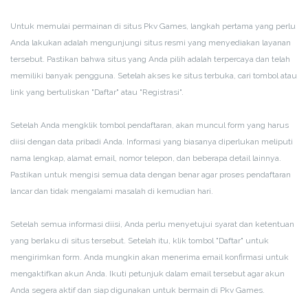
Untuk memulai permainan di situs Pkv Games, langkah pertama yang perlu
Anda lakukan adalah mengunjungi situs resmi yang menyediakan layanan
tersebut. Pastikan bahwa situs yang Anda pilih adalah terpercaya dan telah
memiliki banyak pengguna. Setelah akses ke situs terbuka, cari tombol atau
link yang bertuliskan "Daftar" atau "Registrasi".
Setelah Anda mengklik tombol pendaftaran, akan muncul form yang harus
diisi dengan data pribadi Anda. Informasi yang biasanya diperlukan meliputi
nama lengkap, alamat email, nomor telepon, dan beberapa detail lainnya.
Pastikan untuk mengisi semua data dengan benar agar proses pendaftaran
lancar dan tidak mengalami masalah di kemudian hari.
Setelah semua informasi diisi, Anda perlu menyetujui syarat dan ketentuan
yang berlaku di situs tersebut. Setelah itu, klik tombol "Daftar" untuk
mengirimkan form. Anda mungkin akan menerima email konfirmasi untuk
mengaktifkan akun Anda. Ikuti petunjuk dalam email tersebut agar akun
Anda segera aktif dan siap digunakan untuk bermain di Pkv Games.