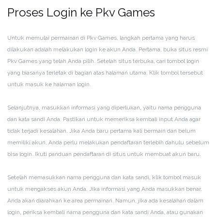
Proses Login ke Pkv Games
Untuk memulai permainan di Pkv Games, langkah pertama yang harus
dilakukan adalah melakukan login ke akun Anda. Pertama, buka situs resmi
Pkv Games yang telah Anda pilih. Setelah situs terbuka, cari tombol login
yang biasanya terletak di bagian atas halaman utama. Klik tombol tersebut
untuk masuk ke halaman login.
Selanjutnya, masukkan informasi yang diperlukan, yaitu nama pengguna
dan kata sandi Anda. Pastikan untuk memeriksa kembali input Anda agar
tidak terjadi kesalahan. Jika Anda baru pertama kali bermain dan belum
memiliki akun, Anda perlu melakukan pendaftaran terlebih dahulu sebelum
bisa login. Ikuti panduan pendaftaran di situs untuk membuat akun baru.
Setelah memasukkan nama pengguna dan kata sandi, klik tombol masuk
untuk mengakses akun Anda. Jika informasi yang Anda masukkan benar,
Anda akan diarahkan ke area permainan. Namun, jika ada kesalahan dalam
login, periksa kembali nama pengguna dan kata sandi Anda, atau gunakan