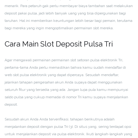
menarik. Para petaruh gak perlu membayar biaya tambahan saat melakukan
deposit pakai pulsa, jadi lebih banyak uang yang bisa dipergunakan bagi
taruhan. Hal ini memberikan keuntungan lebih besar bagi pemain, terutama
bagi mereka yang ingin mengoptimalkan permainan slot mereka.
Cara Main Slot Deposit Pulsa Tri
Agar mengawali permainan permainan slot setoran pulsa elektronik Tri,
pertama-tama Anda perlu memastikan bahwa kamu sudah mendaftar di
web slot pulsa elektronik yang dapat dipercaya. Sesudah mendaftar,
jalankan tahapan pengesahan akun Anda supaya dapat menggunakan
seluruh fitur yang tersedia yang ada. Jangan lupa pula kamu mempunyai
saldo pulsa yang cukup memadai di nomor Tri kamu supaya menjalankan
deposit.
Sesudah akun Anda Anda terverifikasi, tahapan berikutnya adalah
menjalankan deposit dengan pulsa Tri (3). Di situs yang, sering terdapat opsi
untuk menjalankan deposit via pulsa elektronik. Ikuti langkah-langkah yang