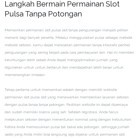
Langkah Bermain Permainan Slot
Pulsa Tanpa Potongan
Memainkan permainan slot pulsa slot tanpa pengurangan menjadi pilihan
menarik bagi banyak peserta. Melalui menggunakan pulsa sebagai metode
metode setoran, kamu dapat merasakan permainan tanpa khawatir perihal
pengurangan yang sering terjadi pada cara pembayaran lain. Hal ini memberi
keuntungan lebih sebab Anda dapat mengoptimalkan jumlah yang
digunakan untuk untuk bertaruh dan mendapatkan lebih besar untuk
memenangkan imbalan.
Tahap pertama untuk memainkan adalah dengan memilih website
permainan slot pulsa slot yang menawarkan memberikan layanan setoran
dengan pulsa tanpa tanpa potongan. Pastikan website ini dapat dipercaya
dan sudah memiliki lisensi yang sah. Setelah registrasi, Anda harus
melakukan setoran dengan menentukan nominal yang dengan kebutuhan.
Ketika Anda memasukkan pulsa tak bakal ada potongan, sehingga jumlah
saldo yang Anda miliki bisa langsung saja dipakai untuk permainan slot.