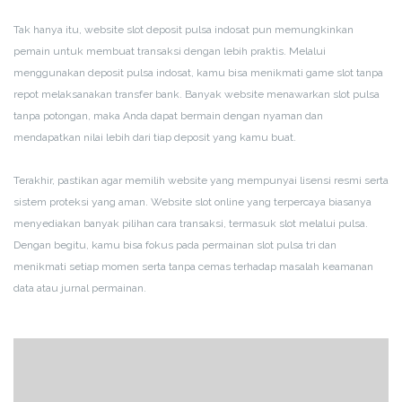
Tak hanya itu, website slot deposit pulsa indosat pun memungkinkan
pemain untuk membuat transaksi dengan lebih praktis. Melalui
menggunakan deposit pulsa indosat, kamu bisa menikmati game slot tanpa
repot melaksanakan transfer bank. Banyak website menawarkan slot pulsa
tanpa potongan, maka Anda dapat bermain dengan nyaman dan
mendapatkan nilai lebih dari tiap deposit yang kamu buat.
Terakhir, pastikan agar memilih website yang mempunyai lisensi resmi serta
sistem proteksi yang aman. Website slot online yang terpercaya biasanya
menyediakan banyak pilihan cara transaksi, termasuk slot melalui pulsa.
Dengan begitu, kamu bisa fokus pada permainan slot pulsa tri dan
menikmati setiap momen serta tanpa cemas terhadap masalah keamanan
data atau jurnal permainan.