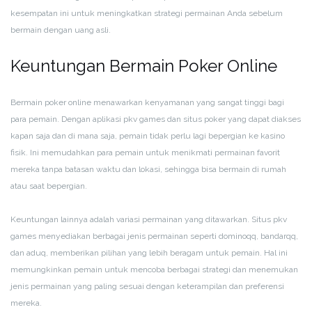
kesempatan ini untuk meningkatkan strategi permainan Anda sebelum
bermain dengan uang asli.
Keuntungan Bermain Poker Online
Bermain poker online menawarkan kenyamanan yang sangat tinggi bagi
para pemain. Dengan aplikasi pkv games dan situs poker yang dapat diakses
kapan saja dan di mana saja, pemain tidak perlu lagi bepergian ke kasino
fisik. Ini memudahkan para pemain untuk menikmati permainan favorit
mereka tanpa batasan waktu dan lokasi, sehingga bisa bermain di rumah
atau saat bepergian.
Keuntungan lainnya adalah variasi permainan yang ditawarkan. Situs pkv
games menyediakan berbagai jenis permainan seperti dominoqq, bandarqq,
dan aduq, memberikan pilihan yang lebih beragam untuk pemain. Hal ini
memungkinkan pemain untuk mencoba berbagai strategi dan menemukan
jenis permainan yang paling sesuai dengan keterampilan dan preferensi
mereka.