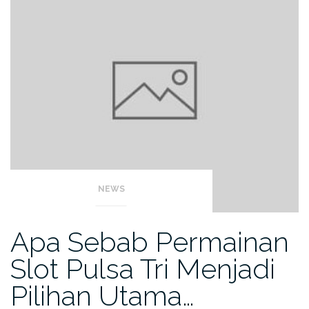
NEWS
Apa Sebab Permainan
Slot Pulsa Tri Menjadi
Pilihan Utama…