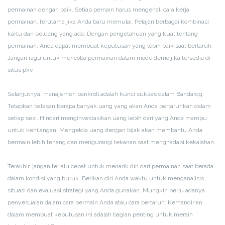
permainan dengan baik. Setiap pemain harus mengenali cara kerja
permainan, terutama jika Anda baru memulai. Pelajari berbagai kombinasi
kartu dan peluang yang ada. Dengan pengetahuan yang kuat tentang
permainan, Anda dapat membuat keputusan yang lebih baik saat bertaruh.
Jangan ragu untuk mencoba permainan dalam mode demo jika tersedia di
situs pkv.
Selanjutnya, manajemen bankroll adalah kunci sukses dalam Bandarqq.
Tetapkan batasan berapa banyak uang yang akan Anda pertaruhkan dalam
setiap sesi. Hindari menginvestasikan uang lebih dari yang Anda mampu
untuk kehilangan. Mengelola uang dengan bijak akan membantu Anda
bermain lebih tenang dan mengurangi tekanan saat menghadapi kekalahan.
Terakhir, jangan terlalu cepat untuk menarik diri dari permainan saat berada
dalam kondisi yang buruk. Berikan diri Anda waktu untuk menganalisis
situasi dan evaluasi strategi yang Anda gunakan. Mungkin perlu adanya
penyesuaian dalam cara bermain Anda atau cara bertaruh. Kemandirian
dalam membuat keputusan ini adalah bagian penting untuk meraih