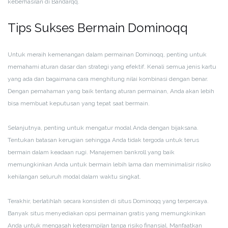
keberhasilan di Bandarqq.
Tips Sukses Bermain Dominoqq
Untuk meraih kemenangan dalam permainan Dominoqq, penting untuk
memahami aturan dasar dan strategi yang efektif. Kenali semua jenis kartu
yang ada dan bagaimana cara menghitung nilai kombinasi dengan benar.
Dengan pemahaman yang baik tentang aturan permainan, Anda akan lebih
bisa membuat keputusan yang tepat saat bermain.
Selanjutnya, penting untuk mengatur modal Anda dengan bijaksana.
Tentukan batasan kerugian sehingga Anda tidak tergoda untuk terus
bermain dalam keadaan rugi. Manajemen bankroll yang baik
memungkinkan Anda untuk bermain lebih lama dan meminimalisir risiko
kehilangan seluruh modal dalam waktu singkat.
Terakhir, berlatihlah secara konsisten di situs Dominoqq yang terpercaya.
Banyak situs menyediakan opsi permainan gratis yang memungkinkan
Anda untuk mengasah keterampilan tanpa risiko finansial. Manfaatkan