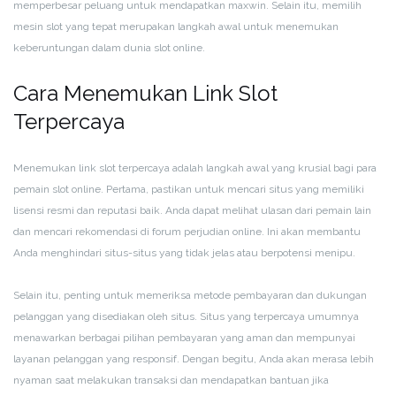
memperbesar peluang untuk mendapatkan maxwin. Selain itu, memilih
mesin slot yang tepat merupakan langkah awal untuk menemukan
keberuntungan dalam dunia slot online.
Cara Menemukan Link Slot
Terpercaya
Menemukan link slot terpercaya adalah langkah awal yang krusial bagi para
pemain slot online. Pertama, pastikan untuk mencari situs yang memiliki
lisensi resmi dan reputasi baik. Anda dapat melihat ulasan dari pemain lain
dan mencari rekomendasi di forum perjudian online. Ini akan membantu
Anda menghindari situs-situs yang tidak jelas atau berpotensi menipu.
Selain itu, penting untuk memeriksa metode pembayaran dan dukungan
pelanggan yang disediakan oleh situs. Situs yang terpercaya umumnya
menawarkan berbagai pilihan pembayaran yang aman dan mempunyai
layanan pelanggan yang responsif. Dengan begitu, Anda akan merasa lebih
nyaman saat melakukan transaksi dan mendapatkan bantuan jika