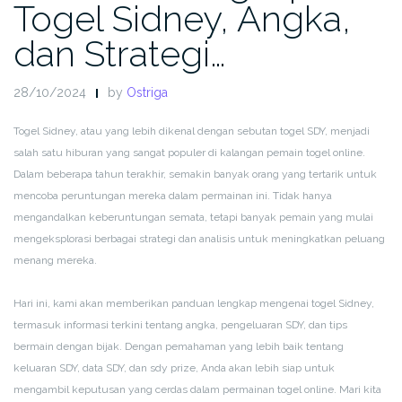
Togel Sidney, Angka,
dan Strategi…
28/10/2024
by
Ostriga
Togel Sidney, atau yang lebih dikenal dengan sebutan togel SDY, menjadi
salah satu hiburan yang sangat populer di kalangan pemain togel online.
Dalam beberapa tahun terakhir, semakin banyak orang yang tertarik untuk
mencoba peruntungan mereka dalam permainan ini. Tidak hanya
mengandalkan keberuntungan semata, tetapi banyak pemain yang mulai
mengeksplorasi berbagai strategi dan analisis untuk meningkatkan peluang
menang mereka.
Hari ini, kami akan memberikan panduan lengkap mengenai togel Sidney,
termasuk informasi terkini tentang angka, pengeluaran SDY, dan tips
bermain dengan bijak. Dengan pemahaman yang lebih baik tentang
keluaran SDY, data SDY, dan sdy prize, Anda akan lebih siap untuk
mengambil keputusan yang cerdas dalam permainan togel online. Mari kita