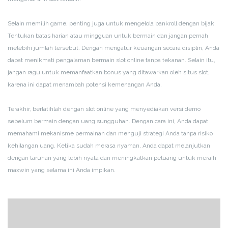
Selain memilih game, penting juga untuk mengelola bankroll dengan bijak.
Tentukan batas harian atau mingguan untuk bermain dan jangan pernah
melebihi jumlah tersebut. Dengan mengatur keuangan secara disiplin, Anda
dapat menikmati pengalaman bermain slot online tanpa tekanan. Selain itu,
jangan ragu untuk memanfaatkan bonus yang ditawarkan oleh situs slot,
karena ini dapat menambah potensi kemenangan Anda.
Terakhir, berlatihlah dengan slot online yang menyediakan versi demo
sebelum bermain dengan uang sungguhan. Dengan cara ini, Anda dapat
memahami mekanisme permainan dan menguji strategi Anda tanpa risiko
kehilangan uang. Ketika sudah merasa nyaman, Anda dapat melanjutkan
dengan taruhan yang lebih nyata dan meningkatkan peluang untuk meraih
maxwin yang selama ini Anda impikan.