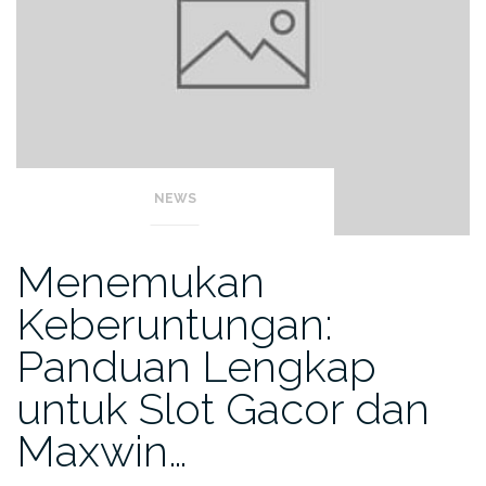
NEWS
Menemukan
Keberuntungan:
Panduan Lengkap
untuk Slot Gacor dan
Maxwin…