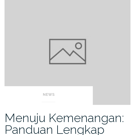
NEWS
Menuju Kemenangan:
Panduan Lengkap