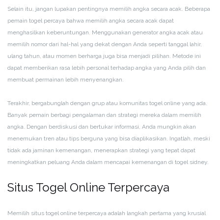
Selain itu, jangan lupakan pentingnya memilih angka secara acak. Beberapa
pemain togel percaya bahwa memilih angka secara acak dapat
menghasilkan keberuntungan. Menggunakan generator angka acak atau
memilih nomor dari hal-hal yang dekat dengan Anda seperti tanggal lahir,
ulang tahun, atau momen berharga juga bisa menjadi pilihan. Metode ini
dapat memberikan rasa lebih personal terhadap angka yang Anda pilih dan
membuat permainan lebih menyenangkan.
Terakhir, bergabunglah dengan grup atau komunitas togel online yang ada.
Banyak pemain berbagi pengalaman dan strategi mereka dalam memilih
angka. Dengan berdiskusi dan bertukar informasi, Anda mungkin akan
menemukan tren atau tips berguna yang bisa diaplikasikan. Ingatlah, meski
tidak ada jaminan kemenangan, menerapkan strategi yang tepat dapat
meningkatkan peluang Anda dalam mencapai kemenangan di togel sidney.
Situs Togel Online Terpercaya
Memilih situs togel online terpercaya adalah langkah pertama yang krusial