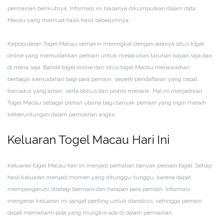
permainan berikutnya. Informasi ini biasanya dikumpulkan dalam data
Macau yang memuat hasil-hasil sebelumnya.
Kepopuleran Togel Macau semakin meningkat dengan adanya situs togel
online yang memudahkan pemain untuk melakukan taruhan kapan saja dan
di mana saja. Bandit togel online dan situs togel Macau menawarkan
berbagai kemudahan bagi para pemain, seperti pendaftaran yang cepat,
transaksi yang aman, serta bonus dan promo menarik. Hal ini menjadikan
Togel Macau sebagai pilihan utama bagi banyak pemain yang ingin meraih
keberuntungan dalam permainan angka.
Keluaran Togel Macau Hari Ini
Keluaran togel Macau hari ini menjadi perhatian banyak pemain togel. Setiap
hasil keluaran menjadi momen yang ditunggu-tunggu, karena dapat
mempengaruhi strategi bermain dan harapan para pemain. Informasi
mengenai keluaran ini sangat penting untuk dianalisis, sehingga pemain
dapat memahami pola yang mungkin ada di dalam permainan.