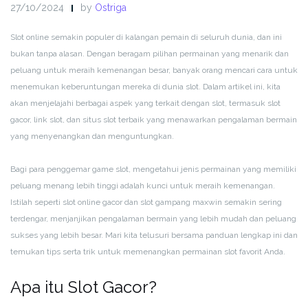
27/10/2024
by
Ostriga
Slot online semakin populer di kalangan pemain di seluruh dunia, dan ini
bukan tanpa alasan. Dengan beragam pilihan permainan yang menarik dan
peluang untuk meraih kemenangan besar, banyak orang mencari cara untuk
menemukan keberuntungan mereka di dunia slot. Dalam artikel ini, kita
akan menjelajahi berbagai aspek yang terkait dengan slot, termasuk slot
gacor, link slot, dan situs slot terbaik yang menawarkan pengalaman bermain
yang menyenangkan dan menguntungkan.
Bagi para penggemar game slot, mengetahui jenis permainan yang memiliki
peluang menang lebih tinggi adalah kunci untuk meraih kemenangan.
Istilah seperti slot online gacor dan slot gampang maxwin semakin sering
terdengar, menjanjikan pengalaman bermain yang lebih mudah dan peluang
sukses yang lebih besar. Mari kita telusuri bersama panduan lengkap ini dan
temukan tips serta trik untuk memenangkan permainan slot favorit Anda.
Apa itu Slot Gacor?