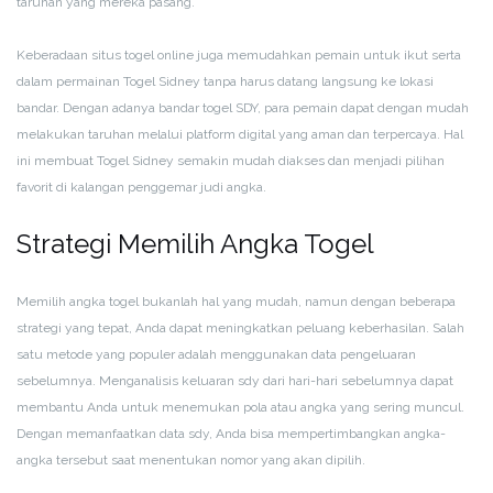
taruhan yang mereka pasang.
Keberadaan situs togel online juga memudahkan pemain untuk ikut serta
dalam permainan Togel Sidney tanpa harus datang langsung ke lokasi
bandar. Dengan adanya bandar togel SDY, para pemain dapat dengan mudah
melakukan taruhan melalui platform digital yang aman dan terpercaya. Hal
ini membuat Togel Sidney semakin mudah diakses dan menjadi pilihan
favorit di kalangan penggemar judi angka.
Strategi Memilih Angka Togel
Memilih angka togel bukanlah hal yang mudah, namun dengan beberapa
strategi yang tepat, Anda dapat meningkatkan peluang keberhasilan. Salah
satu metode yang populer adalah menggunakan data pengeluaran
sebelumnya. Menganalisis keluaran sdy dari hari-hari sebelumnya dapat
membantu Anda untuk menemukan pola atau angka yang sering muncul.
Dengan memanfaatkan data sdy, Anda bisa mempertimbangkan angka-
angka tersebut saat menentukan nomor yang akan dipilih.