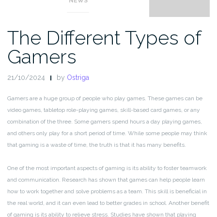
NEWS
The Different Types of
Gamers
21/10/2024
by
Ostriga
Gamers are a huge group of people who play games. These games can be
video games, tabletop role-playing games, skill-based card games, or any
combination of the three. Some gamers spend hours a day playing games,
and others only play for a short period of time. While some people may think
that gaming is a waste of time, the truth is that it has many benefits.
One of the most important aspects of gaming is its ability to foster teamwork
and communication. Research has shown that games can help people learn
how to work together and solve problems as a team. This skill is beneficial in
the real world, and it can even lead to better grades in school. Another benefit
of gaming is its ability to relieve stress. Studies have shown that playing