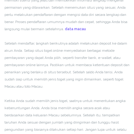
memiliki lisensi yang jelas dan memberikan informasi lengkap mengenai
permainan yang ditawarkan. Setelah menemukan situs yang sesuai, Anda
perlu melakukan pendaftaran dengan mengisi data diri secara lengkap dan
benar. Proses pendaftaran umumnya mudah dan cepat, sehingga Anda bisa
langsung mulai bermain setelahnya.
data macau
Setelah mendaftar, langkah berikutnya adalah melakukan deposit ke dalam
akun Anda. Setiap situs togel online menyediakan berbagai metode
pembayaran yang dapat Anda pilih, seperti transfer bank, e-wallet, atau
pembayaran online lainnya. Pastikan untuk membaca ketentuan deposit dan
penarikan yang berlaku di situs tersebut. Setelah saldo Anda terisi, Anda
sudah siap untuk memilih jenis togel yang ingin dimainkan, seperti togel
Macau atau toto Macau.
Ketika Anda sudah memilih jenis togel, saatnya untuk menentukan angka
keberuntungan Anda. Anda bisa memilih angka secara acak atau
berdasarkan data keluaran Macau sebelumnya. Setelah itu, tempatkan
taruhan Anda sesuai dengan jumlah yang diinginkan dan tunggu hasil
pengundian yang biasanya dilakukan setiap hari. Jangan lupa untuk selalu