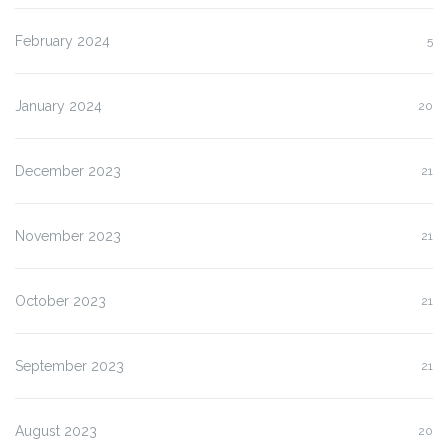
February 2024
5
January 2024
20
December 2023
21
November 2023
21
October 2023
21
September 2023
21
August 2023
20