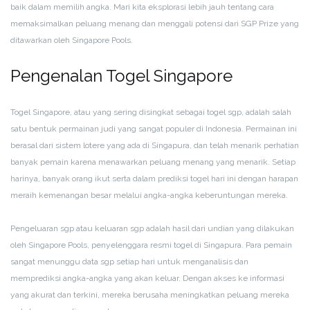
baik dalam memilih angka. Mari kita eksplorasi lebih jauh tentang cara
memaksimalkan peluang menang dan menggali potensi dari SGP Prize yang
ditawarkan oleh Singapore Pools.
Pengenalan Togel Singapore
Togel Singapore, atau yang sering disingkat sebagai togel sgp, adalah salah
satu bentuk permainan judi yang sangat populer di Indonesia. Permainan ini
berasal dari sistem lotere yang ada di Singapura, dan telah menarik perhatian
banyak pemain karena menawarkan peluang menang yang menarik. Setiap
harinya, banyak orang ikut serta dalam prediksi togel hari ini dengan harapan
meraih kemenangan besar melalui angka-angka keberuntungan mereka.
Pengeluaran sgp atau keluaran sgp adalah hasil dari undian yang dilakukan
oleh Singapore Pools, penyelenggara resmi togel di Singapura. Para pemain
sangat menunggu data sgp setiap hari untuk menganalisis dan
memprediksi angka-angka yang akan keluar. Dengan akses ke informasi
yang akurat dan terkini, mereka berusaha meningkatkan peluang mereka