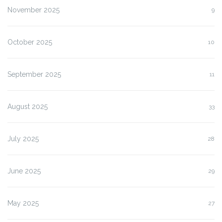
November 2025
9
October 2025
10
September 2025
11
August 2025
33
July 2025
28
June 2025
29
May 2025
27