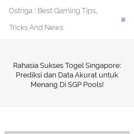
Skip
Ostriga : Best Gaming Tips,
to
content
Tricks And News
Rahasia Sukses Togel Singapore:
Prediksi dan Data Akurat untuk
Menang Di SGP Pools!