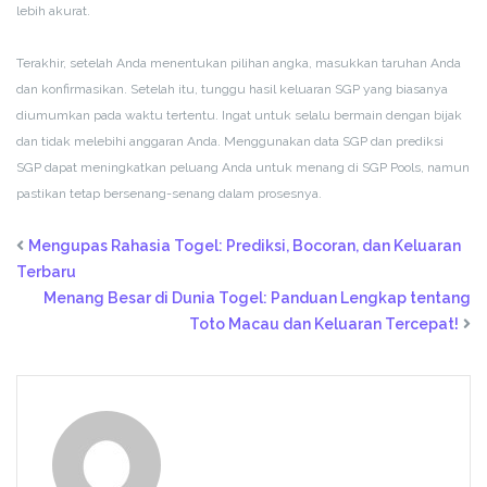
lebih akurat.
Terakhir, setelah Anda menentukan pilihan angka, masukkan taruhan Anda
dan konfirmasikan. Setelah itu, tunggu hasil keluaran SGP yang biasanya
diumumkan pada waktu tertentu. Ingat untuk selalu bermain dengan bijak
dan tidak melebihi anggaran Anda. Menggunakan data SGP dan prediksi
SGP dapat meningkatkan peluang Anda untuk menang di SGP Pools, namun
pastikan tetap bersenang-senang dalam prosesnya.
Mengupas Rahasia Togel: Prediksi, Bocoran, dan Keluaran
Terbaru
Menang Besar di Dunia Togel: Panduan Lengkap tentang
Toto Macau dan Keluaran Tercepat!