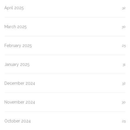
April 2025
32
March 2025
30
February 2025
25
January 2025
31
December 2024
32
November 2024
30
October 2024
25