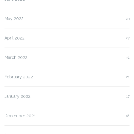
May 2022
23
April 2022
27
March 2022
31
February 2022
21
January 2022
17
December 2021
18