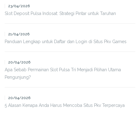
23/04/2026
Slot Deposit Pulsa Indosat: Strategi Pintar untuk Taruhan
21/04/2026
Panduan Lengkap untuk Daftar dan Login di Situs Pkv Games
20/04/2026
Apa Sebab Permainan Slot Pulsa Tri Menjadi Pilihan Utama
Pengunjung?
20/04/2026
5 Alasan Kenapa Anda Harus Mencoba Situs Pkv Terpercaya