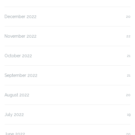
December 2022
20
November 2022
22
October 2022
21
September 2022
21
August 2022
20
July 2022
19
June 2022
20