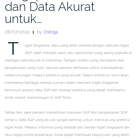
dan Data Akurat
untuk…
28/07/2024
by
Ostriga
T
ogel Singapore, atau yang lebih dikenal dengan sebutan togel
SGP, telah menjadi salah satu permainan yang paling populer di
kalangan pecinta judi di Indonesia. Dengan sistem yang transparan dan
pengeluaran yang rutin, banyak pemain berharap untuk mendapatkan
keberuntungan melalui prediksi yang akurat. Dalam artikel ini, kami akan
membahas berbagai rahasia sukses dalam bermain togel Singapore,
termasuk analisis data SGP dan strategi prediksi yang dapat membantu
Anda meraih kemenangan di SGP Pools.
Setiap hari, para pemain menantikan keluaran SGP dan pengeluaran SGP
terbaru. Data SGP yang akurat sangat penting untuk mendukung prediksi
togel Anda. Melalui informasi yang didapat dari bandar togel Singapore dan
situs togel online terpercaya, Anda dapat membuat keputusan yang lebih