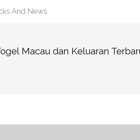
ricks And News
ogel Macau dan Keluaran Terbaru