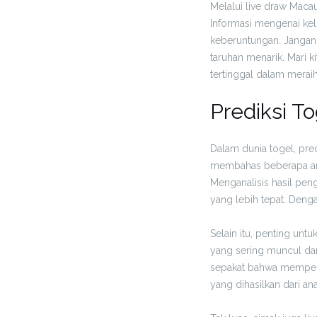
Melalui live draw Maca
Informasi mengenai ke
keberuntungan. Janga
taruhan menarik. Mari k
tertinggal dalam merai
Prediksi To
Dalam dunia togel, pred
membahas beberapa ang
Menganalisis hasil pe
yang lebih tepat. Den
Selain itu, penting unt
yang sering muncul dan
sepakat bahwa mempela
yang dihasilkan dari a