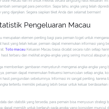
ve draw Macau hari ini untuk melihat secara langsung hasil keluaran. 
bah semangat para penonton. Siapa tahu, angka yang telah diprediks
 yang dijanjikan. Segera siapkan tiket Anda dan selamat bermain!
tatistik Pengeluaran Macau
u merupakan elemen penting bagi para pemain togel untuk menganali
t hasil yang telah keluar, pemain dapat menemukan informasi yang 
rat.
Toto macau
Keluaran Macau biasa dicatat secara rutin setiap har
hasil terbaru dan melihat angka-angka yang sering muncul ataupun 
 juga memberikan gambaran menyeluruh mengenai angka-angka yang 
lnya, pemain dapat menemukan frekuensi kemunculan setiap angka, ko
ari hasil pengundian sebelumnya. Informasi ini sangat penting, karen
gka tertentu memiliki peluang lebih besar untuk keluar berdasarkan 
ta dan statistik yang tersedia, para pemain bisa menyusun strategi 
eka dapat memilih untuk bertaruh pada angka yang konsisten muncul