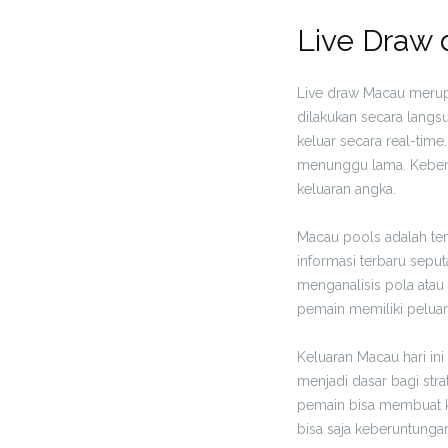
Live Draw
Live draw Macau merupa
dilakukan secara lang
keluar secara real-tim
menunggu lama. Kebera
keluaran angka.
Macau pools adalah tem
informasi terbaru seput
menganalisis pola ata
pemain memiliki pelua
Keluaran Macau hari in
menjadi dasar bagi stra
pemain bisa membuat ke
bisa saja keberuntungan