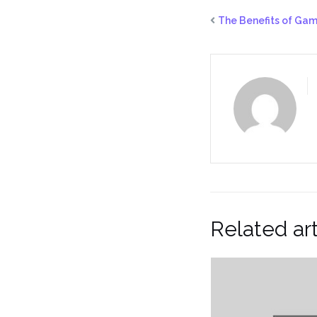
The Benefits of Gam
Related art