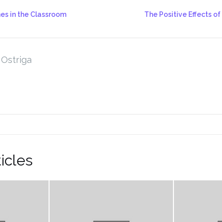
es in the Classroom
The Positive Effects o
Ostriga
icles