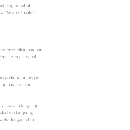
peluang tersebut
aw Macau dan situs
ian memberikan harapan
cepat, pemain dapat
 angka keberuntungan
engeluaran macau
dian secara langsung.
eka bisa langsung
ools dengan lebih