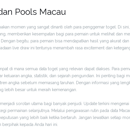
 dan Pools Macau
kan momen yang sangat dinanti oleh para penggemar togel. Di sini,
sung, memberikan kesempatan bagi para pemain untuk melihat dan me
e. Dengan begitu, para pemain bisa mendapatkan hasil yang akurat dan
daan live draw ini tentunya menambah rasa excitement dan ketega
pat di mana semua data togel yang relevan dapat diakses. Para pema
ar keluaran angka, statistik, dan sejarah pengundian. Ini penting bagi 
u tren angka sebelum memasang taruhan. Dengan informasi yang lengk
ng lebih besar untuk meraih kemenangan.
i menjadi sorotan utama bagi banyak penjudi. Update terkini mengenai
tegi permainan selanjutnya. Melalui pengawasan rutin pada data Macau 
putusan yang lebih baik ketika bertaruh. Jangan lewatkan setiap mom
 berpihak kepada Anda hari ini.