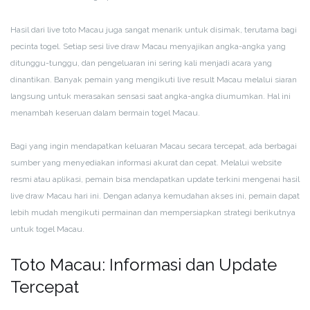
Hasil dari live toto Macau juga sangat menarik untuk disimak, terutama bagi
pecinta togel. Setiap sesi live draw Macau menyajikan angka-angka yang
ditunggu-tunggu, dan pengeluaran ini sering kali menjadi acara yang
dinantikan. Banyak pemain yang mengikuti live result Macau melalui siaran
langsung untuk merasakan sensasi saat angka-angka diumumkan. Hal ini
menambah keseruan dalam bermain togel Macau.
Bagi yang ingin mendapatkan keluaran Macau secara tercepat, ada berbagai
sumber yang menyediakan informasi akurat dan cepat. Melalui website
resmi atau aplikasi, pemain bisa mendapatkan update terkini mengenai hasil
live draw Macau hari ini. Dengan adanya kemudahan akses ini, pemain dapat
lebih mudah mengikuti permainan dan mempersiapkan strategi berikutnya
untuk togel Macau.
Toto Macau: Informasi dan Update
Tercepat