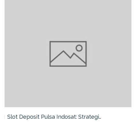
Slot Deposit Pulsa Indosat: Strategi…