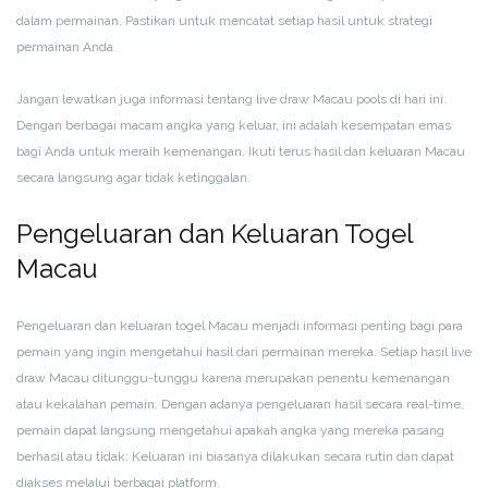
dalam permainan. Pastikan untuk mencatat setiap hasil untuk strategi
permainan Anda.
Jangan lewatkan juga informasi tentang live draw Macau pools di hari ini.
Dengan berbagai macam angka yang keluar, ini adalah kesempatan emas
bagi Anda untuk meraih kemenangan. Ikuti terus hasil dan keluaran Macau
secara langsung agar tidak ketinggalan.
Pengeluaran dan Keluaran Togel
Macau
Pengeluaran dan keluaran togel Macau menjadi informasi penting bagi para
pemain yang ingin mengetahui hasil dari permainan mereka. Setiap hasil live
draw Macau ditunggu-tunggu karena merupakan penentu kemenangan
atau kekalahan pemain. Dengan adanya pengeluaran hasil secara real-time,
pemain dapat langsung mengetahui apakah angka yang mereka pasang
berhasil atau tidak. Keluaran ini biasanya dilakukan secara rutin dan dapat
diakses melalui berbagai platform.