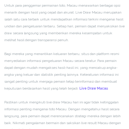
Untuk para penggemar permainan toto, Macau menawarkan berbagai opsi
menarik dengan hasil yang cepat dan akurat. Live Draw Macau merupakan
salah satu cara terbaik untuk mendapatkan informasi terkini mengenai hasil
undian dan pengeluaran terbaru. Setiap hari, pemain dapat menyaksikan live
draw secara langsung yang memberikan mereka kesempatan untuk
melihat hasil dengan transparansi penuh.
Bagi mereka yang menantikan keluaran terbaru, situs dan platform resmi
menyediakan informasi pengeluaran Macau secara teratur. Para pemain
dapat dengan mudah mengakses hasil-hasil ini, yang mencakup angka-
angka yang keluar dan statistik penting lainnya. Keteraturan informasi ini
sangat penting untuk menjaga pemain tetap terinformasi dan membuat
keputusan berdasarkan hasil yang telah terjadi.
Live Draw Macau
Pastikan untuk mengikuti live draw Macau hari ini agar tidak ketinggalan
informasi penting mengenai toto Macau. Dengan mengetahui hasil secara
langsung, para pemain dapat merencanakan strategi mereka dengan lebih
baik. Nikmati pengalaman bermain dan saksikan live result Macau dengan