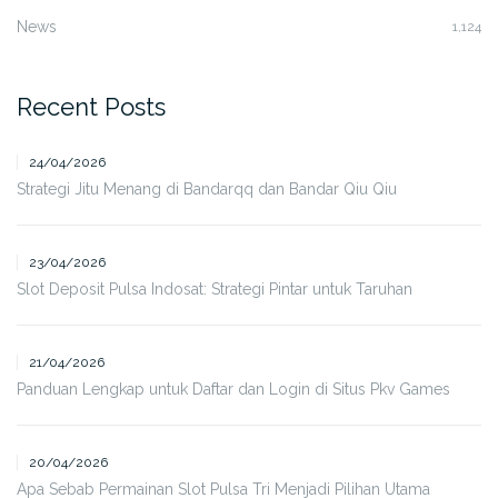
News
1,124
Recent Posts
24/04/2026
Strategi Jitu Menang di Bandarqq dan Bandar Qiu Qiu
23/04/2026
Slot Deposit Pulsa Indosat: Strategi Pintar untuk Taruhan
21/04/2026
Panduan Lengkap untuk Daftar dan Login di Situs Pkv Games
20/04/2026
Apa Sebab Permainan Slot Pulsa Tri Menjadi Pilihan Utama