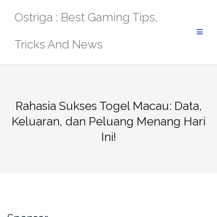
Skip
Ostriga : Best Gaming Tips,
to
content
Tricks And News
Rahasia Sukses Togel Macau: Data,
Keluaran, dan Peluang Menang Hari
Ini!