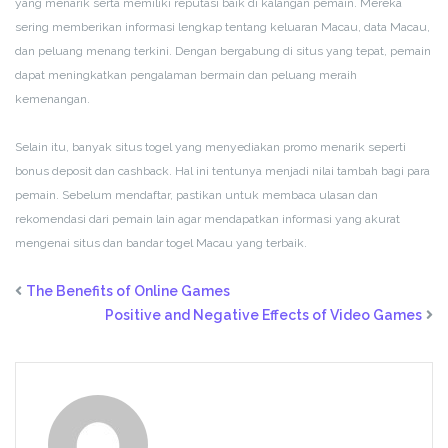
yang menarik serta memiliki reputasi baik di kalangan pemain. Mereka
sering memberikan informasi lengkap tentang keluaran Macau, data Macau,
dan peluang menang terkini. Dengan bergabung di situs yang tepat, pemain
dapat meningkatkan pengalaman bermain dan peluang meraih
kemenangan.
Selain itu, banyak situs togel yang menyediakan promo menarik seperti
bonus deposit dan cashback. Hal ini tentunya menjadi nilai tambah bagi para
pemain. Sebelum mendaftar, pastikan untuk membaca ulasan dan
rekomendasi dari pemain lain agar mendapatkan informasi yang akurat
mengenai situs dan bandar togel Macau yang terbaik.
The Benefits of Online Games
Positive and Negative Effects of Video Games