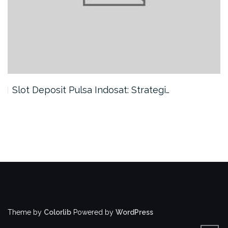
Slot Deposit Pulsa Indosat: Strategi…
Theme by
Colorlib
Powered by
WordPress