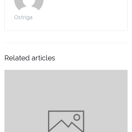
Ostriga
Related articles