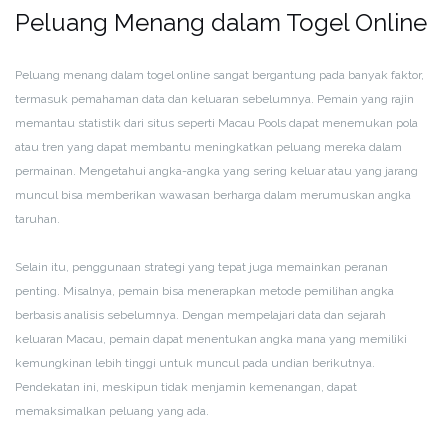
Peluang Menang dalam Togel Online
Peluang menang dalam togel online sangat bergantung pada banyak faktor,
termasuk pemahaman data dan keluaran sebelumnya. Pemain yang rajin
memantau statistik dari situs seperti Macau Pools dapat menemukan pola
atau tren yang dapat membantu meningkatkan peluang mereka dalam
permainan. Mengetahui angka-angka yang sering keluar atau yang jarang
muncul bisa memberikan wawasan berharga dalam merumuskan angka
taruhan.
Selain itu, penggunaan strategi yang tepat juga memainkan peranan
penting. Misalnya, pemain bisa menerapkan metode pemilihan angka
berbasis analisis sebelumnya. Dengan mempelajari data dan sejarah
keluaran Macau, pemain dapat menentukan angka mana yang memiliki
kemungkinan lebih tinggi untuk muncul pada undian berikutnya.
Pendekatan ini, meskipun tidak menjamin kemenangan, dapat
memaksimalkan peluang yang ada.