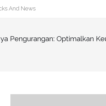
ricks And News
ya Pengurangan: Optimalkan K