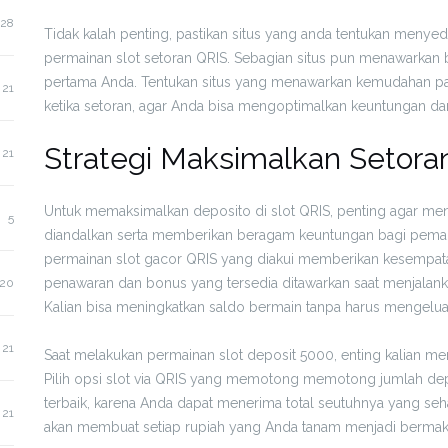
28
Tidak kalah penting, pastikan situs yang anda tentukan menyedi
permainan slot setoran QRIS. Sebagian situs pun menawarkan
pertama Anda. Tentukan situs yang menawarkan kemudahan pad
21
ketika setoran, agar Anda bisa mengoptimalkan keuntungan dar
Strategi Maksimalkan Setora
21
Untuk memaksimalkan deposito di slot QRIS, penting agar men
5
diandalkan serta memberikan beragam keuntungan bagi pemain.
permainan slot gacor QRIS yang diakui memberikan kesempatan
penawaran dan bonus yang tersedia ditawarkan saat menjalank
20
Kalian bisa meningkatkan saldo bermain tanpa harus mengelua
21
Saat melakukan permainan slot deposit 5000, enting kalian me
Pilih opsi slot via QRIS yang memotong memotong jumlah dep
terbaik, karena Anda dapat menerima total seutuhnya yang seh
21
akan membuat setiap rupiah yang Anda tanam menjadi bermak