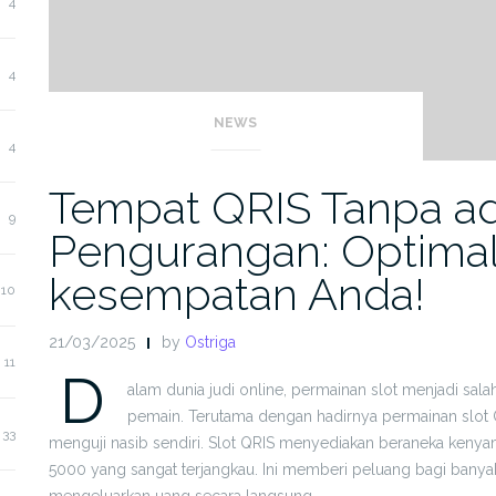
4
4
NEWS
4
Tempat QRIS Tanpa a
9
Pengurangan: Optima
kesempatan Anda!
10
21/03/2025
by
Ostriga
11
D
alam dunia judi online, permainan slot menjadi sal
pemain. Terutama dengan hadirnya permainan slot 
33
menguji nasib sendiri. Slot QRIS menyediakan beraneka kenya
5000 yang sangat terjangkau. Ini memberi peluang bagi banya
mengeluarkan uang secara langsung.