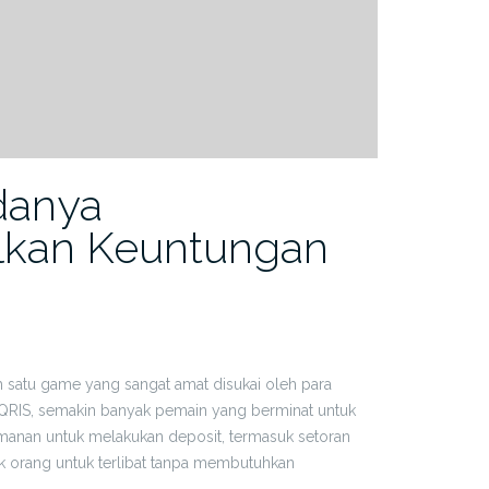
danya
lkan Keuntungan
ah satu game yang sangat amat disukai oleh para
QRIS, semakin banyak pemain yang berminat untuk
manan untuk melakukan deposit, termasuk setoran
k orang untuk terlibat tanpa membutuhkan