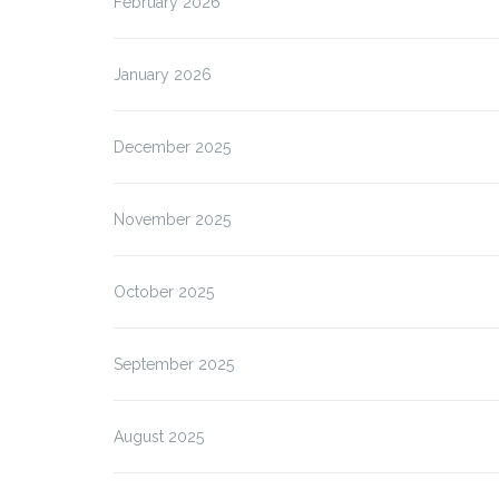
February 2026
January 2026
December 2025
November 2025
October 2025
September 2025
August 2025