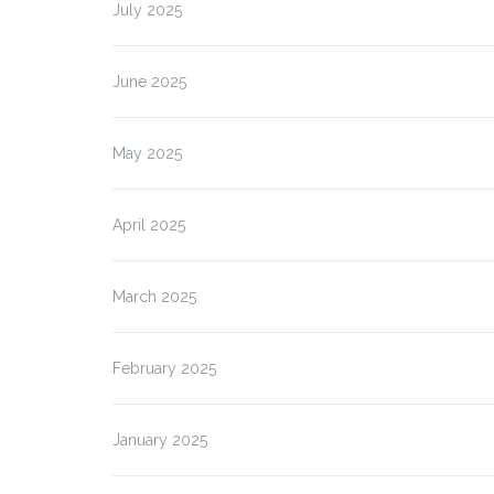
July 2025
June 2025
May 2025
April 2025
March 2025
February 2025
January 2025