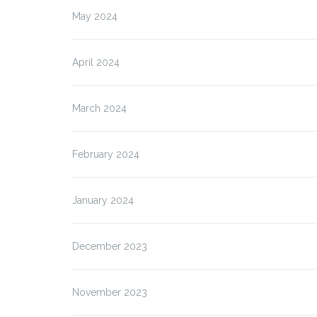
May 2024
April 2024
March 2024
February 2024
January 2024
December 2023
November 2023