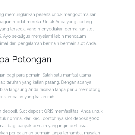
 yang memungkinkan peserta untuk mengoptimalkan
 sebagian modal mereka. Untuk Anda yang sedang
n yang tersedia yang menyediakan permainan slot
S. Ayo sekaligus menyelami lebih mendalam
ksimal dari pengalaman bermain bermain slot Anda.
npa Potongan
n bagi para pemain. Salah satu manfaat utama
tiap taruhan yang kalian pasang. Dengan adanya
 bisa langsung Anda rasakan tanpa perlu memotong
nsi imbalan yang kalian raih.
eposit. Slot deposit QRIS memfasilitasi Anda untuk
ntuk nominal dari kecil contohnya slot deposit 5000.
minati bagi banyak pemain yang ingin berhasrat
sakan pengalaman bermain tanpa terhambat masalah