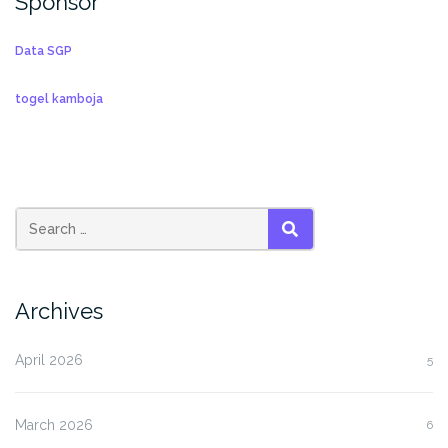
Sponsor
Data SGP
togel kamboja
SEARCH
Archives
April 2026
5
March 2026
6