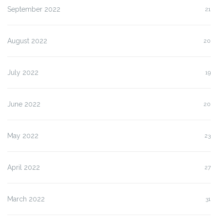
September 2022
21
August 2022
20
July 2022
19
June 2022
20
May 2022
23
April 2022
27
March 2022
31