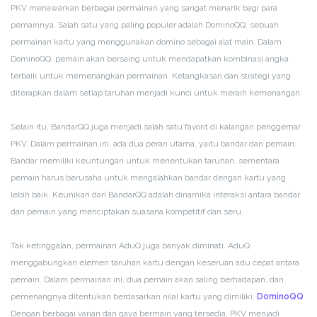
PKV menawarkan berbagai permainan yang sangat menarik bagi para
pemainnya. Salah satu yang paling populer adalah DominoQQ, sebuah
permainan kartu yang menggunakan domino sebagai alat main. Dalam
DominoQQ, pemain akan bersaing untuk mendapatkan kombinasi angka
terbaik untuk memenangkan permainan. Ketangkasan dan strategi yang
diterapkan dalam setiap taruhan menjadi kunci untuk meraih kemenangan.
Selain itu, BandarQQ juga menjadi salah satu favorit di kalangan penggemar
PKV. Dalam permainan ini, ada dua peran utama, yaitu bandar dan pemain.
Bandar memiliki keuntungan untuk menentukan taruhan, sementara
pemain harus berusaha untuk mengalahkan bandar dengan kartu yang
lebih baik. Keunikan dari BandarQQ adalah dinamika interaksi antara bandar
dan pemain yang menciptakan suasana kompetitif dan seru.
Tak ketinggalan, permainan AduQ juga banyak diminati. AduQ
menggabungkan elemen taruhan kartu dengan keseruan adu cepat antara
pemain. Dalam permainan ini, dua pemain akan saling berhadapan, dan
pemenangnya ditentukan berdasarkan nilai kartu yang dimiliki.
DominoQQ
Dengan berbagai varian dan gaya bermain yang tersedia, PKV menjadi