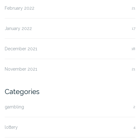
February 2022
21
January 2022
17
December 2021
18
November 2021
21
Categories
gambling
2
lottery
4