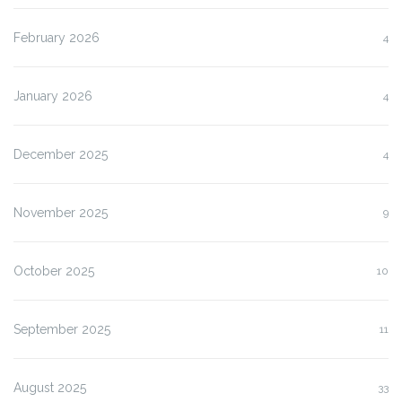
February 2026
4
January 2026
4
December 2025
4
November 2025
9
October 2025
10
September 2025
11
August 2025
33