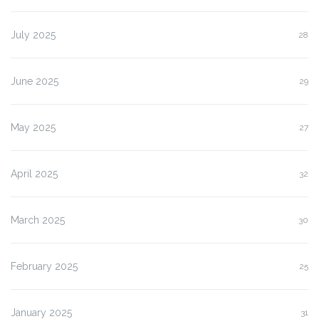
July 2025
28
June 2025
29
May 2025
27
April 2025
32
March 2025
30
February 2025
25
January 2025
31