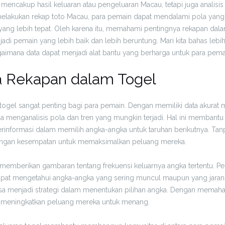
 mencakup hasil keluaran atau pengeluaran Macau, tetapi juga analisis 
lakukan rekap toto Macau, para pemain dapat mendalami pola yang 
ang lebih tepat. Oleh karena itu, memahami pentingnya rekapan dal
jadi pemain yang lebih baik dan lebih beruntung. Mari kita bahas leb
imana data dapat menjadi alat bantu yang berharga untuk para pemai
a Rekapan dalam Togel
 togel sangat penting bagi para pemain. Dengan memiliki data akura
sa menganalisis pola dan tren yang mungkin terjadi. Hal ini memban
erinformasi dalam memilih angka-angka untuk taruhan berikutnya. Tan
angan kesempatan untuk memaksimalkan peluang mereka.
ga memberikan gambaran tentang frekuensi keluarnya angka tertentu. Pe
at mengetahui angka-angka yang sering muncul maupun yang jarang k
sa menjadi strategi dalam menentukan pilihan angka. Dengan memaham
t meningkatkan peluang mereka untuk menang.