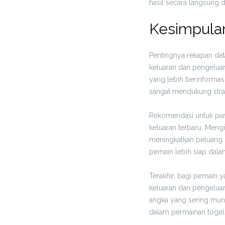
hasil secara langsung 
Kesimpula
Pentingnya rekapan data
keluaran dan pengelu
yang lebih berinformas
sangat mendukung stra
Rekomendasi untuk para
keluaran terbaru. Meng
meningkatkan peluang 
pemain lebih siap dala
Terakhir, bagi pemain 
keluaran dan pengeluar
angka yang sering mun
dalam permainan togel