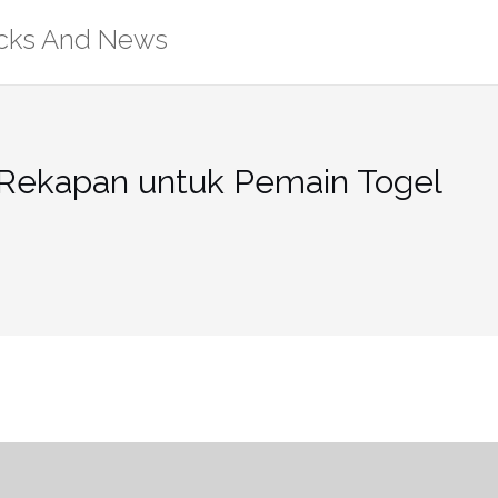
ricks And News
 Rekapan untuk Pemain Togel