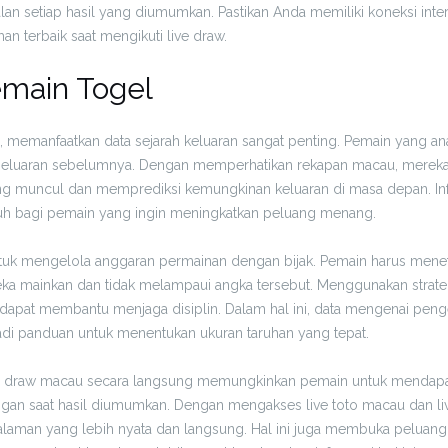
lan setiap hasil yang diumumkan. Pastikan Anda memiliki koneksi inter
 terbaik saat mengikuti live draw.
emain Togel
memanfaatkan data sejarah keluaran sangat penting. Pemain yang anali
ngeluaran sebelumnya. Dengan memperhatikan rekapan macau, mereka 
g muncul dan memprediksi kemungkinan keluaran di masa depan. Infor
uh bagi pemain yang ingin meningkatkan peluang menang.
untuk mengelola anggaran permainan dengan bijak. Pemain harus mene
ka mainkan dan tidak melampaui angka tersebut. Menggunakan strateg
u dapat membantu menjaga disiplin. Dalam hal ini, data mengenai pen
di panduan untuk menentukan ukuran taruhan yang tepat.
ve draw macau secara langsung memungkinkan pemain untuk mendapatk
gan saat hasil diumumkan. Dengan mengakses live toto macau dan li
laman yang lebih nyata dan langsung. Hal ini juga membuka peluang