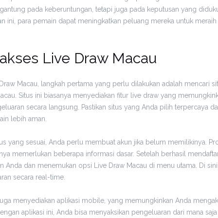
gantung pada keberuntungan, tetapi juga pada keputusan yang diduk
n ini, para pemain dapat meningkatkan peluang mereka untuk meraih
akses Live Draw Macau
raw Macau, langkah pertama yang perlu dilakukan adalah mencari si
cau. Situs ini biasanya menyediakan fitur live draw yang memungkin
luaran secara langsung. Pastikan situs yang Anda pilih terpercaya da
in lebih aman.
s yang sesuai, Anda perlu membuat akun jika belum memilikinya. Pr
nya memerlukan beberapa informasi dasar. Setelah berhasil mendafta
un Anda dan menemukan opsi Live Draw Macau di menu utama. Di sini
ran secara real-time.
tus juga menyediakan aplikasi mobile, yang memungkinkan Anda menga
ngan aplikasi ini, Anda bisa menyaksikan pengeluaran dari mana saja 