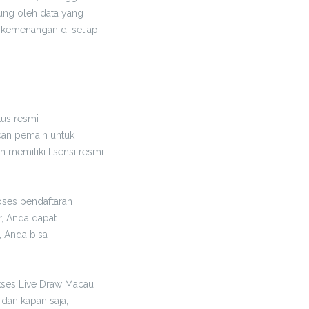
ung oleh data yang
 kemenangan di setiap
tus resmi
kan pemain untuk
n memiliki lisensi resmi
oses pendaftaran
r, Anda dapat
, Anda bisa
kses Live Draw Macau
dan kapan saja,