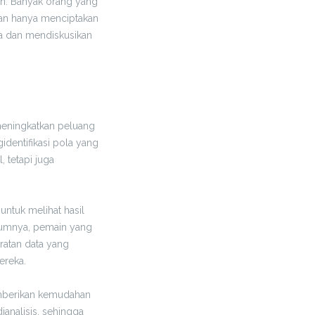
in. Banyak orang yang
an hanya menciptakan
ma dan mendiskusikan
 meningkatkan peluang
dentifikasi pola yang
tetapi juga
ntuk melihat hasil
elumnya, pemain yang
ratan data yang
ereka.
emberikan kemudahan
ianalisis, sehingga