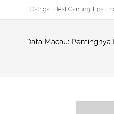
Skip
Ostriga : Best Gaming Tips, T
to
content
Data Macau: Pentingnya