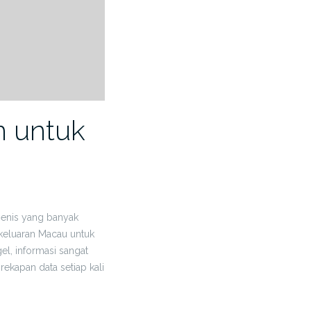
n untuk
jenis yang banyak
 keluaran Macau untuk
l, informasi sangat
ekapan data setiap kali