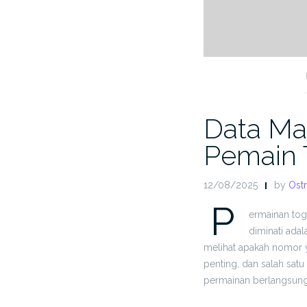
Data Ma
Pemain 
12/08/2025
by
Ostr
P
ermainan tog
diminati ada
melihat apakah nomor 
penting, dan salah sat
permainan berlangsung