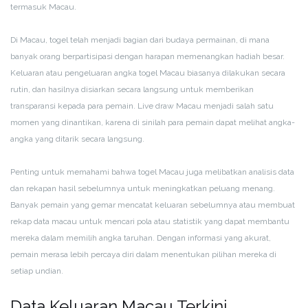
termasuk Macau.
Di Macau, togel telah menjadi bagian dari budaya permainan, di mana
banyak orang berpartisipasi dengan harapan memenangkan hadiah besar.
Keluaran atau pengeluaran angka togel Macau biasanya dilakukan secara
rutin, dan hasilnya disiarkan secara langsung untuk memberikan
transparansi kepada para pemain. Live draw Macau menjadi salah satu
momen yang dinantikan, karena di sinilah para pemain dapat melihat angka-
angka yang ditarik secara langsung.
Penting untuk memahami bahwa togel Macau juga melibatkan analisis data
dan rekapan hasil sebelumnya untuk meningkatkan peluang menang.
Banyak pemain yang gemar mencatat keluaran sebelumnya atau membuat
rekap data macau untuk mencari pola atau statistik yang dapat membantu
mereka dalam memilih angka taruhan. Dengan informasi yang akurat,
pemain merasa lebih percaya diri dalam menentukan pilihan mereka di
setiap undian.
Data Keluaran Macau Terkini