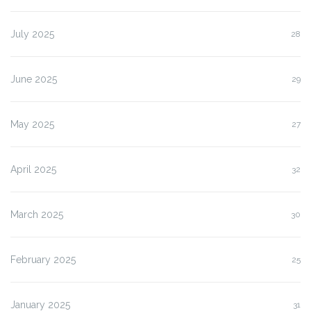
July 2025
28
June 2025
29
May 2025
27
April 2025
32
March 2025
30
February 2025
25
January 2025
31