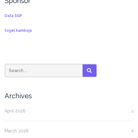
Sponsor
Data SGP
togel kamboja
SEARCH
Archives
April 2026
5
March 2026
6