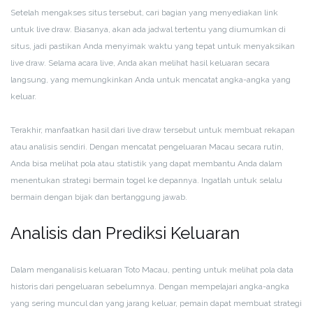
Setelah mengakses situs tersebut, cari bagian yang menyediakan link
untuk live draw. Biasanya, akan ada jadwal tertentu yang diumumkan di
situs, jadi pastikan Anda menyimak waktu yang tepat untuk menyaksikan
live draw. Selama acara live, Anda akan melihat hasil keluaran secara
langsung, yang memungkinkan Anda untuk mencatat angka-angka yang
keluar.
Terakhir, manfaatkan hasil dari live draw tersebut untuk membuat rekapan
atau analisis sendiri. Dengan mencatat pengeluaran Macau secara rutin,
Anda bisa melihat pola atau statistik yang dapat membantu Anda dalam
menentukan strategi bermain togel ke depannya. Ingatlah untuk selalu
bermain dengan bijak dan bertanggung jawab.
Analisis dan Prediksi Keluaran
Dalam menganalisis keluaran Toto Macau, penting untuk melihat pola data
historis dari pengeluaran sebelumnya. Dengan mempelajari angka-angka
yang sering muncul dan yang jarang keluar, pemain dapat membuat strategi