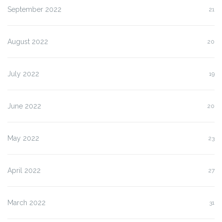
September 2022
21
August 2022
20
July 2022
19
June 2022
20
May 2022
23
April 2022
27
March 2022
31