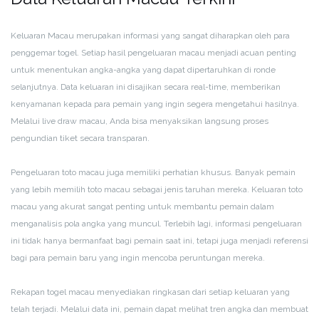
Keluaran Macau merupakan informasi yang sangat diharapkan oleh para
penggemar togel. Setiap hasil pengeluaran macau menjadi acuan penting
untuk menentukan angka-angka yang dapat dipertaruhkan di ronde
selanjutnya. Data keluaran ini disajikan secara real-time, memberikan
kenyamanan kepada para pemain yang ingin segera mengetahui hasilnya.
Melalui live draw macau, Anda bisa menyaksikan langsung proses
pengundian tiket secara transparan.
Pengeluaran toto macau juga memiliki perhatian khusus. Banyak pemain
yang lebih memilih toto macau sebagai jenis taruhan mereka. Keluaran toto
macau yang akurat sangat penting untuk membantu pemain dalam
menganalisis pola angka yang muncul. Terlebih lagi, informasi pengeluaran
ini tidak hanya bermanfaat bagi pemain saat ini, tetapi juga menjadi referensi
bagi para pemain baru yang ingin mencoba peruntungan mereka.
Rekapan togel macau menyediakan ringkasan dari setiap keluaran yang
telah terjadi. Melalui data ini, pemain dapat melihat tren angka dan membuat