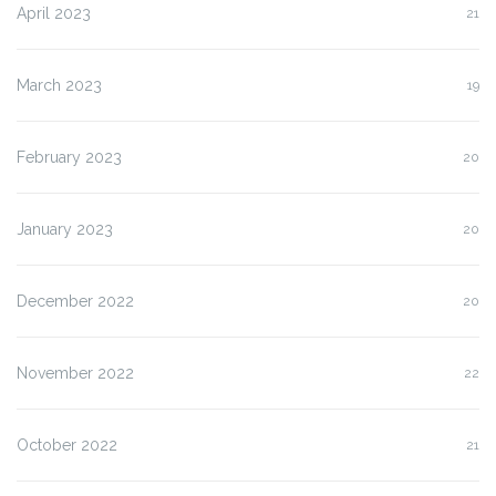
April 2023
21
March 2023
19
February 2023
20
January 2023
20
December 2022
20
November 2022
22
October 2022
21