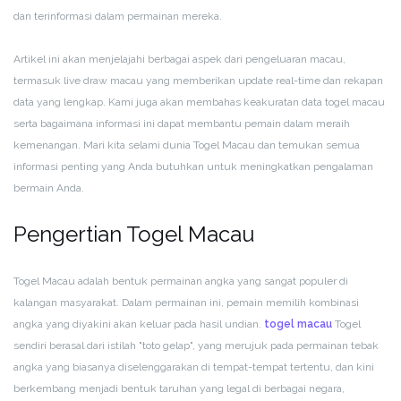
dan terinformasi dalam permainan mereka.
Artikel ini akan menjelajahi berbagai aspek dari pengeluaran macau,
termasuk live draw macau yang memberikan update real-time dan rekapan
data yang lengkap. Kami juga akan membahas keakuratan data togel macau
serta bagaimana informasi ini dapat membantu pemain dalam meraih
kemenangan. Mari kita selami dunia Togel Macau dan temukan semua
informasi penting yang Anda butuhkan untuk meningkatkan pengalaman
bermain Anda.
Pengertian Togel Macau
Togel Macau adalah bentuk permainan angka yang sangat populer di
kalangan masyarakat. Dalam permainan ini, pemain memilih kombinasi
angka yang diyakini akan keluar pada hasil undian.
togel macau
Togel
sendiri berasal dari istilah "toto gelap", yang merujuk pada permainan tebak
angka yang biasanya diselenggarakan di tempat-tempat tertentu, dan kini
berkembang menjadi bentuk taruhan yang legal di berbagai negara,