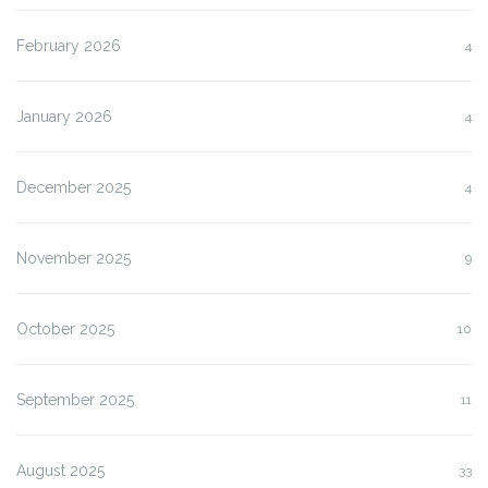
February 2026
4
January 2026
4
December 2025
4
November 2025
9
October 2025
10
September 2025
11
August 2025
33