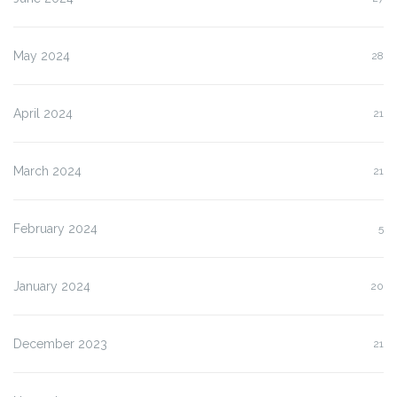
May 2024
28
April 2024
21
March 2024
21
February 2024
5
January 2024
20
December 2023
21