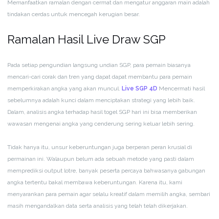
Memanfaatkan ramalan dengan cermat dan mengatur anggaran main adalah
tindakan cerdas untuk mencegah kerugian besar.
Ramalan Hasil Live Draw SGP
Pada setiap pengundian langsung undian SGP, para pemain biasanya
mencari-cari corak dan tren yang dapat dapat membantu para pemain
memperkirakan angka yang akan muncul.
Live SGP 4D
Mencermati hasil
sebelumnya adalah kunci dalam menciptakan strategi yang lebih baik.
Dalam, analisis angka terhadap hasil togel SGP hari ini bisa memberikan
wawasan mengenai angka yang cenderung sering keluar lebih sering.
Tidak hanya itu, unsur keberuntungan juga berperan peran krusial di
permainan ini. Walaupun belum ada sebuah metode yang pasti dalam
memprediksi output lotre, banyak peserta percaya bahwasanya gabungan
angka tertentu bakal membawa keberuntungan. Karena itu, kami
menyarankan para pemain agar selalu kreatif dalam memilih angka, sembari
masih mengandalkan data serta analisis yang telah telah dikerjakan.