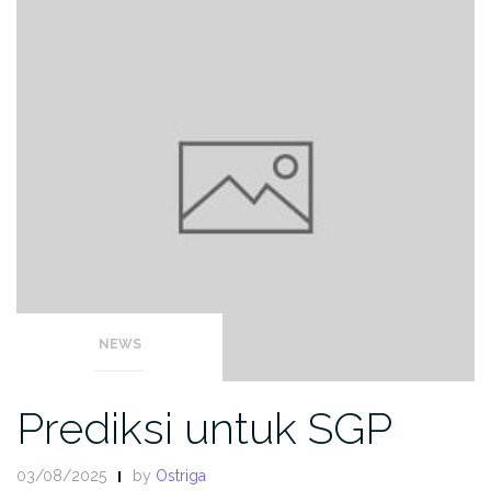
NEWS
Prediksi untuk SGP
03/08/2025
by
Ostriga