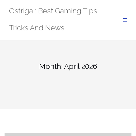
Skip
Ostriga : Best Gaming Tips,
to
content
Tricks And News
Month:
April 2026