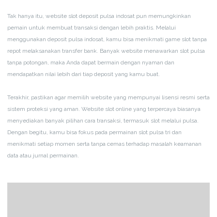
Tak hanya itu, website slot deposit pulsa indosat pun memungkinkan
pemain untuk membuat transaksi dengan lebih praktis. Melalui
menggunakan deposit pulsa indosat, kamu bisa menikmati game slot tanpa
repot melaksanakan transfer bank. Banyak website menawarkan slot pulsa
tanpa potongan, maka Anda dapat bermain dengan nyaman dan
mendapatkan nilai lebih dari tiap deposit yang kamu buat.
Terakhir, pastikan agar memilih website yang mempunyai lisensi resmi serta
sistem proteksi yang aman. Website slot online yang terpercaya biasanya
menyediakan banyak pilihan cara transaksi, termasuk slot melalui pulsa.
Dengan begitu, kamu bisa fokus pada permainan slot pulsa tri dan
menikmati setiap momen serta tanpa cemas terhadap masalah keamanan
data atau jurnal permainan.