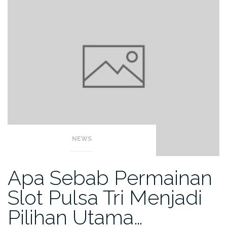
NEWS
Apa Sebab Permainan
Slot Pulsa Tri Menjadi
Pilihan Utama…