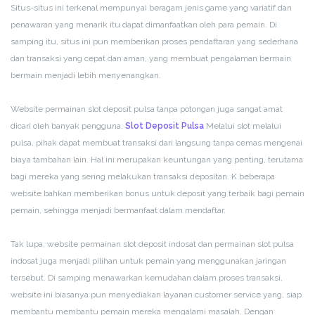
Situs-situs ini terkenal mempunyai beragam jenis game yang variatif dan
penawaran yang menarik itu dapat dimanfaatkan oleh para pemain. Di
samping itu, situs ini pun memberikan proses pendaftaran yang sederhana
dan transaksi yang cepat dan aman, yang membuat pengalaman bermain
bermain menjadi lebih menyenangkan.
Website permainan slot deposit pulsa tanpa potongan juga sangat amat
dicari oleh banyak pengguna.
Slot Deposit Pulsa
Melalui slot melalui
pulsa, pihak dapat membuat transaksi dari langsung tanpa cemas mengenai
biaya tambahan lain. Hal ini merupakan keuntungan yang penting, terutama
bagi mereka yang sering melakukan transaksi depositan. K beberapa
website bahkan memberikan bonus untuk deposit yang terbaik bagi pemain
pemain, sehingga menjadi bermanfaat dalam mendaftar.
Tak lupa, website permainan slot deposit indosat dan permainan slot pulsa
indosat juga menjadi pilihan untuk pemain yang menggunakan jaringan
tersebut. Di samping menawarkan kemudahan dalam proses transaksi,
website ini biasanya pun menyediakan layanan customer service yang, siap
membantu membantu pemain mereka mengalami masalah. Dengan