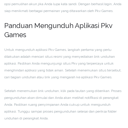
opsi pemulihan akun jika Anda lupa kata sandi. Dengan berhasil login, Anda
siap menikmati berbagai permainan yang ditawarkan oleh Pkv Games.
Panduan Mengunduh Aplikasi Pkv
Games
Untuk mengunduh aplikasi Pkv Games, langkah pertama yang perlu
dilakukan adalah mencari situs resmi yang menyediakan link unduhan
aplikasi. Pastikan Anda mengunjungi situs Pkv yang terpercaya untuk
menghindari aplikasi yang tidak aman. Setelah menemukan situs tersebut,
cari bagian unduhan atau link yang mengarah ke aplikasi Pkv Games.
Setelah menemukan link unduhan, klik pada tautan yang diberikan. Proses
pengunduhan akan dimulai dan Anda akan melihat notifikasi di perangkat
Anda. Pastikan ruang penyimpanan Anda cukup untuk mengunduh
aplikasi. Tunggu sampai proses pengunduhan selesai dan periksa folder
unduhan di perangkat Anda.