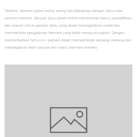
Terakhir, bermain poker online sering kali dilengkapi dengan bonus dan
promosi menarik. Banyak situs poker online memberikan bonus pendaftaran
dan reward untuk pemain setia, yang dapat meningkatkan modal dan
memberikan pengalaman bermain yang lebih menguntungkan. Dengan
memanfaatkan bonus ini, pemain dapat memperbesar peluang menang dan
mendapatkan lebih banyak dari waktu bermain mereka.