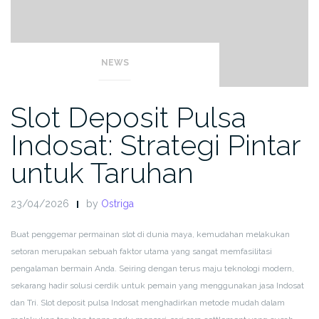
NEWS
Slot Deposit Pulsa
Indosat: Strategi Pintar
untuk Taruhan
23/04/2026
by
Ostriga
Buat penggemar permainan slot di dunia maya, kemudahan melakukan
setoran merupakan sebuah faktor utama yang sangat memfasilitasi
pengalaman bermain Anda. Seiring dengan terus maju teknologi modern,
sekarang hadir solusi cerdik untuk pemain yang menggunakan jasa Indosat
dan Tri. Slot deposit pulsa Indosat menghadirkan metode mudah dalam