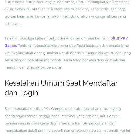
huruf besar, huruf kecil, angka, dan simbol untuk meningkatkan keamanan
akun. Selain itu, aktifkan fitur otentikasi dua faktor jika tersedia, sehingga
lapisan keamanan tambahan akan melindungi akun Anda dari akses yang
tidak sah.
Terakhir, tetapkan batasan untuk diri Anda sendiri saat bermain.
Situs PKV
Games
Tentukan berapa banyak yang siap Anda habiskan dan berapa lama
waktu yang akan Anda gunakan untuk bermain. Mengelola waktu dan uang
Anda dengan baik akan membantu Anda tetap bermain dengan bijak dan
menghindari stres akibat perjudian.
Kesalahan Umum Saat Mendaftar
dan Login
Saat mendaftar di situs PKV Games, salah satu kesalahan umum yang
sering terjadi adalah penggunaan informasi yang tidak akurat. Banyak
pemain yang tergesa-gesa dalam mengisi formulir pendaftaran dan
mengabaikan detail penting seperti nomor telepon atau alamat email. Hal ini