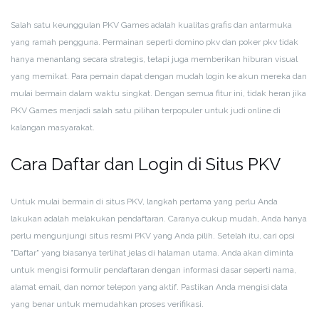
Salah satu keunggulan PKV Games adalah kualitas grafis dan antarmuka
yang ramah pengguna. Permainan seperti domino pkv dan poker pkv tidak
hanya menantang secara strategis, tetapi juga memberikan hiburan visual
yang memikat. Para pemain dapat dengan mudah login ke akun mereka dan
mulai bermain dalam waktu singkat. Dengan semua fitur ini, tidak heran jika
PKV Games menjadi salah satu pilihan terpopuler untuk judi online di
kalangan masyarakat.
Cara Daftar dan Login di Situs PKV
Untuk mulai bermain di situs PKV, langkah pertama yang perlu Anda
lakukan adalah melakukan pendaftaran. Caranya cukup mudah, Anda hanya
perlu mengunjungi situs resmi PKV yang Anda pilih. Setelah itu, cari opsi
"Daftar" yang biasanya terlihat jelas di halaman utama. Anda akan diminta
untuk mengisi formulir pendaftaran dengan informasi dasar seperti nama,
alamat email, dan nomor telepon yang aktif. Pastikan Anda mengisi data
yang benar untuk memudahkan proses verifikasi.