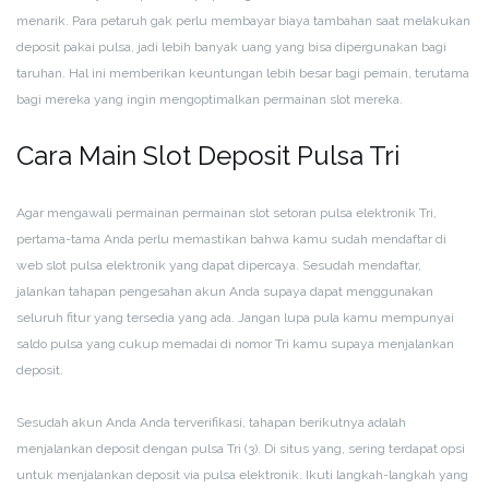
menarik. Para petaruh gak perlu membayar biaya tambahan saat melakukan
deposit pakai pulsa, jadi lebih banyak uang yang bisa dipergunakan bagi
taruhan. Hal ini memberikan keuntungan lebih besar bagi pemain, terutama
bagi mereka yang ingin mengoptimalkan permainan slot mereka.
Cara Main Slot Deposit Pulsa Tri
Agar mengawali permainan permainan slot setoran pulsa elektronik Tri,
pertama-tama Anda perlu memastikan bahwa kamu sudah mendaftar di
web slot pulsa elektronik yang dapat dipercaya. Sesudah mendaftar,
jalankan tahapan pengesahan akun Anda supaya dapat menggunakan
seluruh fitur yang tersedia yang ada. Jangan lupa pula kamu mempunyai
saldo pulsa yang cukup memadai di nomor Tri kamu supaya menjalankan
deposit.
Sesudah akun Anda Anda terverifikasi, tahapan berikutnya adalah
menjalankan deposit dengan pulsa Tri (3). Di situs yang, sering terdapat opsi
untuk menjalankan deposit via pulsa elektronik. Ikuti langkah-langkah yang