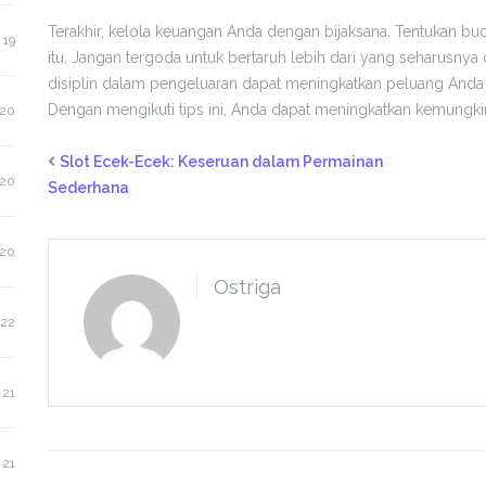
Terakhir, kelola keuangan Anda dengan bijaksana. Tentukan bu
19
itu. Jangan tergoda untuk bertaruh lebih dari yang seharusnya
disiplin dalam pengeluaran dapat meningkatkan peluang Anda
Dengan mengikuti tips ini, Anda dapat meningkatkan kemungkin
20
Slot Ecek-Ecek: Keseruan dalam Permainan
20
Sederhana
20
Ostriga
22
21
21