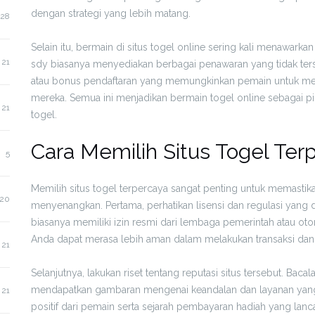
dengan strategi yang lebih matang.
28
Selain itu, bermain di situs togel online sering kali menawar
21
sdy biasanya menyediakan berbagai penawaran yang tidak tersed
atau bonus pendaftaran yang memungkinkan pemain untuk men
mereka. Semua ini menjadikan bermain togel online sebagai 
21
togel.
Cara Memilih Situs Togel Ter
5
Memilih situs togel terpercaya sangat penting untuk memast
20
menyenangkan. Pertama, perhatikan lisensi dan regulasi yang di
biasanya memiliki izin resmi dari lembaga pemerintah atau otor
Anda dapat merasa lebih aman dalam melakukan transaksi dan 
21
Selanjutnya, lakukan riset tentang reputasi situs tersebut. Baca
mendapatkan gambaran mengenai keandalan dan layanan yang d
21
positif dari pemain serta sejarah pembayaran hadiah yang lanca