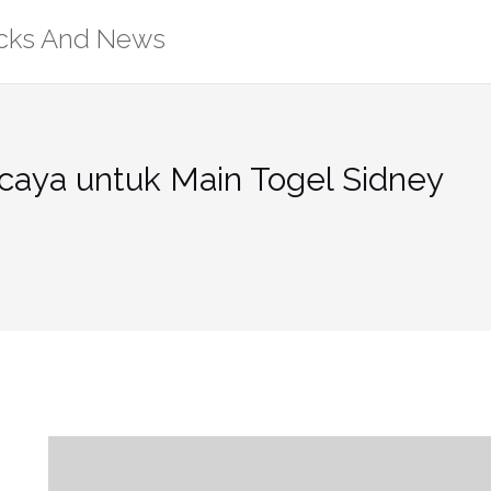
ricks And News
rcaya untuk Main Togel Sidney