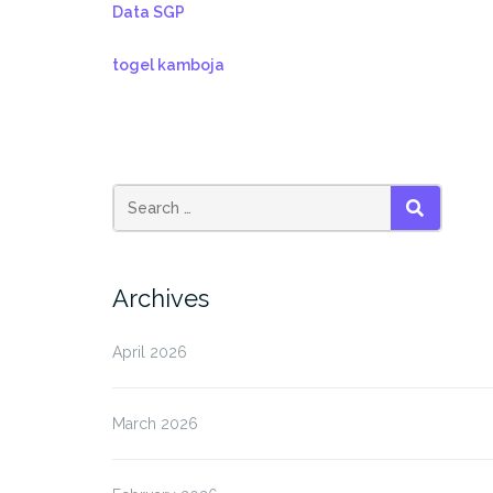
Data SGP
togel kamboja
SEARCH
Archives
April 2026
March 2026