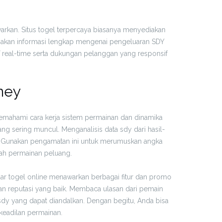
awarkan. Situs togel terpercaya biasanya menyediakan
diakan informasi lengkap mengenai pengeluaran SDY
Y real-time serta dukungan pelanggan yang responsif
ney
emahami cara kerja sistem permainan dan dinamika
ng sering muncul. Menganalisis data sdy dari hasil-
 Gunakan pengamatan ini untuk merumuskan angka
lah permainan peluang.
ndar togel online menawarkan berbagai fitur dan promo
 dan reputasi yang baik. Membaca ulasan dari pemain
y yang dapat diandalkan. Dengan begitu, Anda bisa
keadilan permainan.