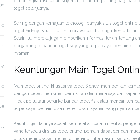
dimenangkan. Keluaran sdy menjadi acuan penting bagi para 
32
togel selanjutnya.
Seiring dengan kemajuan teknologi, banyak situs togel onlin
30
togel Sidney. Situs-situs ini menawarkan berbagai kemudahan,
Selain itu, mereka juga memberikan informasi terkini tentang a
bergabung di bandar togel sdy yang terpercaya, pemain bis
25
nyaman.
25
Keuntungan Main Togel Onli
Main togel online, khususnya togel Sidney, memberikan kemud
30
dengan cepat menikmati permainan dari mana saja dan kapan
Tidak perlu lagi pergi ke bandar togel fisik atau mencari tem
28
terpercaya, pemain bisa menemukan layanan yang nyaman dan
Keuntungan lainnya adalah kemudahan dalam melihat pengelua
27
yang tersedia di situs togel online, pemain dapat dengan mu
untuk meningkatkan peluang menang. Informasi ini sangat pent