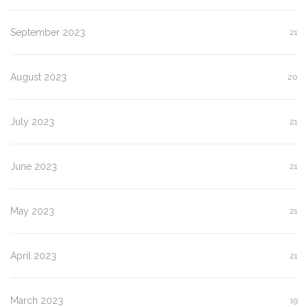
September 2023
21
August 2023
20
July 2023
21
June 2023
21
May 2023
21
April 2023
21
March 2023
19