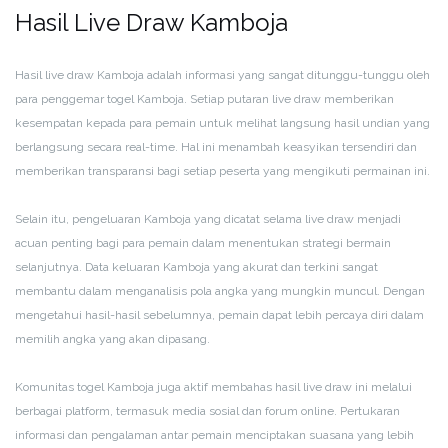
Hasil Live Draw Kamboja
Hasil live draw Kamboja adalah informasi yang sangat ditunggu-tunggu oleh
para penggemar togel Kamboja. Setiap putaran live draw memberikan
kesempatan kepada para pemain untuk melihat langsung hasil undian yang
berlangsung secara real-time. Hal ini menambah keasyikan tersendiri dan
memberikan transparansi bagi setiap peserta yang mengikuti permainan ini.
Selain itu, pengeluaran Kamboja yang dicatat selama live draw menjadi
acuan penting bagi para pemain dalam menentukan strategi bermain
selanjutnya. Data keluaran Kamboja yang akurat dan terkini sangat
membantu dalam menganalisis pola angka yang mungkin muncul. Dengan
mengetahui hasil-hasil sebelumnya, pemain dapat lebih percaya diri dalam
memilih angka yang akan dipasang.
Komunitas togel Kamboja juga aktif membahas hasil live draw ini melalui
berbagai platform, termasuk media sosial dan forum online. Pertukaran
informasi dan pengalaman antar pemain menciptakan suasana yang lebih