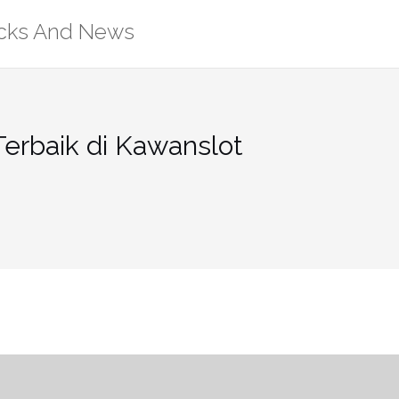
ricks And News
rbaik di Kawanslot