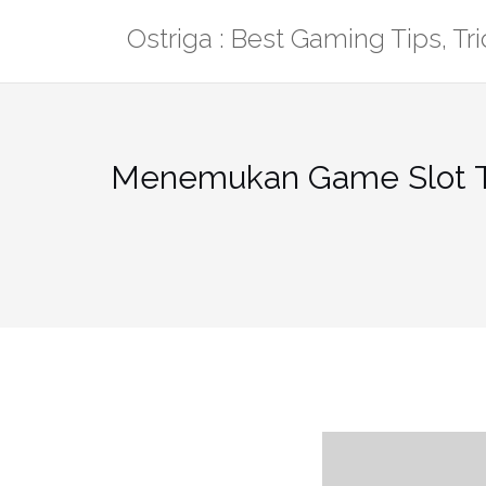
Skip
Ostriga : Best Gaming Tips, T
to
content
Menemukan Game Slot Te