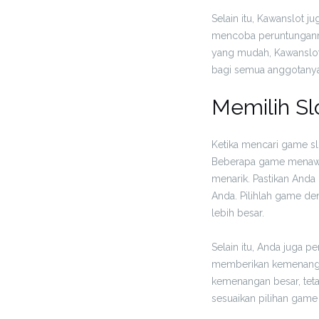
Selain itu, Kawanslot 
mencoba peruntunganny
yang mudah, Kawanslo
bagi semua anggotanya
Memilih Sl
Ketika mencari game slo
Beberapa game menawark
menarik. Pastikan Anda
Anda. Pilihlah game de
lebih besar.
Selain itu, Anda juga p
memberikan kemenangan 
kemenangan besar, tetap
sesuaikan pilihan game