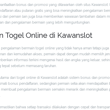
nfaatkan bonus dan promosi yang ditawarkan oleh situs Kawanslot. Ba
aftaran atau putaran gratis yang bisa meningkatkan pengalaman b
i dari pemain lain juga bisa memberikan wawasan tambahan dalam m
n dan pengalaman bermain yang lebih menguntungkan.
 Togel Online di Kawanslot
pengalaman bermain togel online yang tidak hanya aman tetapi jug
ainan dan kemudahan akses, pemain dapat dengan mudah memilih jen
emberikan informasi terkini mengenai hasil dan angka yang keluar, seh
ng tepat sebelum memasang taruhan.
utama dari togel online di Kawanslot adalah sistem bonus dan promo
kmati bonus pendaftaran, sedangkan pemain setia akan mendapatkan 
i membuat pengalaman bermain semakin menarik dan meningkatkan 
.
memastikan bahwa setiap transaksi dilakukan dengan cepat dan transpa