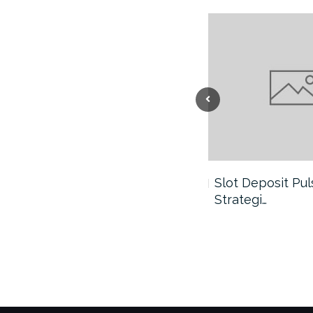
Strategi Jitu Menang di
Slot Deposit Pul
Bandarqq…
Strategi…