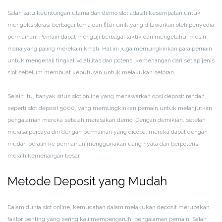
Salah satu keuntungan utama dari demo slot adalah kesempatan untuk
mengeksplorasi berbagai tema dan fitur unik yang ditawarkan oleh penyedia
permainan. Pemain dapat menguji berbagai taktik dan mengetahui mesin
mana yang paling mereka nikmati. Hal ini juga memungkinkan para pemain
untuk mengenali tingkat volatilitas dan potensi kemenangan dari setiap jenis
slot sebelum membuat keputusan untuk melakukan setoran.
Selain itu, banyak situs slot online yang menawarkan opsi deposit rendah,
seperti slot deposit 5000, yang memungkinkan pemain untuk melanjutkan
pengalaman mereka setelah merasakan demo. Dengan demikian, setelah
merasa percaya diri dengan permainan yang dicoba, mereka dapat dengan
mudah beralih ke permainan menggunakan uang nyata dan berpotensi
meraih kemenangan besar.
Metode Deposit yang Mudah
Dalam dunia slot online, kemudahan dalam melakukan deposit merupakan
faktor penting yang sering kali mempengaruhi pengalaman pemain. Salah