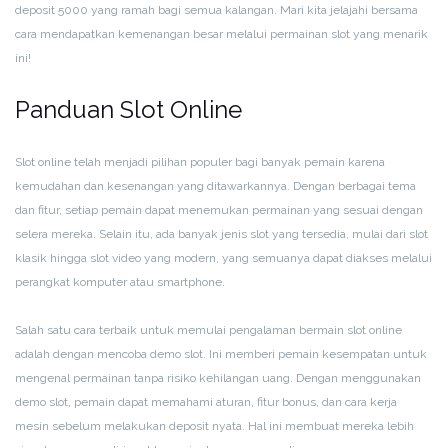
deposit 5000 yang ramah bagi semua kalangan. Mari kita jelajahi bersama
cara mendapatkan kemenangan besar melalui permainan slot yang menarik
ini!
Panduan Slot Online
Slot online telah menjadi pilihan populer bagi banyak pemain karena
kemudahan dan kesenangan yang ditawarkannya. Dengan berbagai tema
dan fitur, setiap pemain dapat menemukan permainan yang sesuai dengan
selera mereka. Selain itu, ada banyak jenis slot yang tersedia, mulai dari slot
klasik hingga slot video yang modern, yang semuanya dapat diakses melalui
perangkat komputer atau smartphone.
Salah satu cara terbaik untuk memulai pengalaman bermain slot online
adalah dengan mencoba demo slot. Ini memberi pemain kesempatan untuk
mengenal permainan tanpa risiko kehilangan uang. Dengan menggunakan
demo slot, pemain dapat memahami aturan, fitur bonus, dan cara kerja
mesin sebelum melakukan deposit nyata. Hal ini membuat mereka lebih