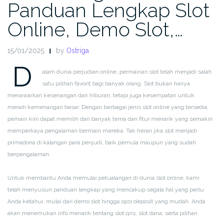
Panduan Lengkap Slot
Online, Demo Slot,…
15/01/2025
by
Ostriga
D
alam dunia perjudian online, permainan slot telah menjadi salah
satu pilihan favorit bagi banyak orang. Slot bukan hanya
menawarkan kesenangan dan hiburan, tetapi juga kesempatan untuk
meraih kemenangan besar. Dengan berbagai jenis slot online yang tersedia,
pemain kini dapat memilih dari banyak tema dan fitur menarik yang semakin
memperkaya pengalaman bermain mereka. Tak heran jika slot menjadi
primadona di kalangan para penjudi, baik pemula maupun yang sudah
berpengalaman.
Untuk membantu Anda memulai petualangan di dunia slot online, kami
telah menyusun panduan lengkap yang mencakup segala hal yang perlu
Anda ketahui, mulai dari demo slot hingga opsi deposit yang mudah. Anda
akan menemukan info menarik tentang slot qris, slot dana, serta pilihan