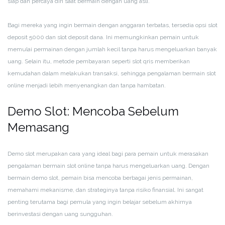
siap dan percaya diri saat bermain dengan uang asli.
Bagi mereka yang ingin bermain dengan anggaran terbatas, tersedia opsi slot
deposit 5000 dan slot deposit dana. Ini memungkinkan pemain untuk
memulai permainan dengan jumlah kecil tanpa harus mengeluarkan banyak
uang. Selain itu, metode pembayaran seperti slot qris memberikan
kemudahan dalam melakukan transaksi, sehingga pengalaman bermain slot
online menjadi lebih menyenangkan dan tanpa hambatan.
Demo Slot: Mencoba Sebelum
Memasang
Demo slot merupakan cara yang ideal bagi para pemain untuk merasakan
pengalaman bermain slot online tanpa harus mengeluarkan uang. Dengan
bermain demo slot, pemain bisa mencoba berbagai jenis permainan,
memahami mekanisme, dan strateginya tanpa risiko finansial. Ini sangat
penting terutama bagi pemula yang ingin belajar sebelum akhirnya
berinvestasi dengan uang sungguhan.