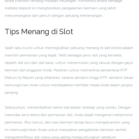
tanpa khawatir tentang masalah keuangan. Kombinasi antara berbagai
metode deposit ini menghasilkan pengalaman bermain yang lebih
menyenangkan dan penuh dengan peluang kemenangan.
Tips Menang di Slot
Salah satu kunci untuk meningkatkan peluang menang di slot online adalah
memilih permainan yang tepat. Teliti berbagai jenis slot yang tersedia,
seperti slot qris dan slot dana, untuk menemukan yang sesuai dengan gaya
bermain dan anggaran Anda. Pastikan untuk memeriksa persentase RTP
(Return to Player) yang diberikan, karena semakin tinggi RTP, semakin besar
kemungkinan Anda untuk mendapatkan kembali modal Anda dalam jangka
panjang.
Selanjutnya, memanfaatkan demo slot adalah strategi yang cerdas. Dengan
mencoba versi demo dari permainan slot, Anda dapat mengenal mekanisme
permainan, fitur bonus, dan cara bermain tanpa harus mengeluarkan uang.
Ini memungkinkan Anda untuk merasakan pengalaman bermain sambil
mengidentifikasi slot mana yang paling menguntungkan sebelum