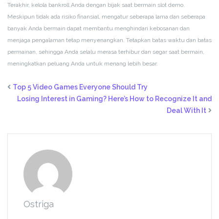
Terakhir, kelola bankroll Anda dengan bijak saat bermain slot demo.
Meskipun tidak ada risiko finansial, mengatur seberapa lama dan seberapa
banyak Anda bermain dapat membantu menghindari kebosanan dan
menjaga pengalaman tetap menyenangkan. Tetapkan batas waktu dan batas
permainan, sehingga Anda selalu merasa terhibur dan segar saat bermain,
meningkatkan peluang Anda untuk menang lebih besar.
Top 5 Video Games Everyone Should Try
Losing Interest in Gaming? Here’s How to Recognize It and
Deal With It
Ostriga