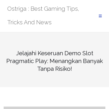
Skip
Ostriga : Best Gaming Tips,
to
content
Tricks And News
Jelajahi Keseruan Demo Slot
Pragmatic Play: Menangkan Banyak
Tanpa Risiko!