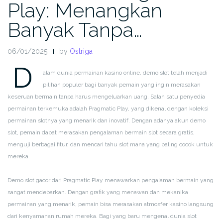
Play: Menangkan
Banyak Tanpa…
06/01/2025
by
Ostriga
D
alam dunia permainan kasino online, demo slot telah menjadi
pilihan populer bagi banyak pemain yang ingin merasakan
keseruan bermain tanpa harus mengeluarkan uang. Salah satu penyedia
permainan terkemuka adalah Pragmatic Play, yang dikenal dengan koleksi
permainan slotnya yang menarik dan inovatif. Dengan adanya akun demo
slot, pemain dapat merasakan pengalaman bermain slot secara gratis,
menguji berbagai fitur, dan mencari tahu slot mana yang paling cocok untuk
mereka.
Demo slot gacor dari Pragmatic Play menawarkan pengalaman bermain yang
sangat mendebarkan. Dengan grafik yang menawan dan mekanika
permainan yang menarik, pemain bisa merasakan atmosfer kasino langsung
dari kenyamanan rumah mereka. Bagi yang baru mengenal dunia slot